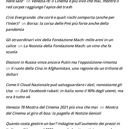
nelle sale”
Venezia78: il Cinema è più vivo che mai, mentre il
on
red carpet raggiunge l’apice del trash
Crisi Evergrande: che cos'è e quali rischi comporta (anche per
l'Inter)?
Borsa: la corsa delle Pmi più forte anche della
on
pandemia
Gli straordinari vini della Fondazione Mach: mille anni in un
calice
La Nosiola della Fondazione Mach: un vino che fa
on
scuola
Elezioni in Russia vince ancora Putin ma l'opposizione rimonta
Il ruolo della Cina in Afghanistan, una regione da un trilione di
on
dollari
Come il Cloud Nazionale può salvaguardare i dati, nonostante gli
Usa
Dati Facebook rubati: in Italia sono il 90% degli utenti, ma
on
ora è tutto ok
Venezia 78 Mostra del Cinema 2021 più viva che mai
Mostra
on
del Cinema al giro di boa: la pagella di Notizie Geniali
Quanto costa gestire un bar? Indagine sull'aumento dei prezzi in