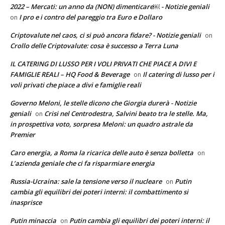
2022 – Mercati: un anno da (NON) dimenticare￼ - Notizie geniali
I pro e i contro del pareggio tra Euro e Dollaro
on
Criptovalute nel caos, ci si può ancora fidare? - Notizie geniali
on
Crollo delle Criptovalute: cosa è successo a Terra Luna
IL CATERING DI LUSSO PER I VOLI PRIVATI CHE PIACE A DIVI E
FAMIGLIE REALI – HQ Food & Beverage
Il catering di lusso per i
on
voli privati che piace a divi e famiglie reali
Governo Meloni, le stelle dicono che Giorgia durerà - Notizie
geniali
Crisi nel Centrodestra, Salvini beato tra le stelle. Ma,
on
in prospettiva voto, sorpresa Meloni: un quadro astrale da
Premier
Caro energia, a Roma la ricarica delle auto è senza bolletta
on
L’azienda geniale che ci fa risparmiare energia
Russia-Ucraina: sale la tensione verso il nucleare
Putin
on
cambia gli equilibri dei poteri interni: il combattimento si
inasprisce
Putin minaccia
Putin cambia gli equilibri dei poteri interni: il
on