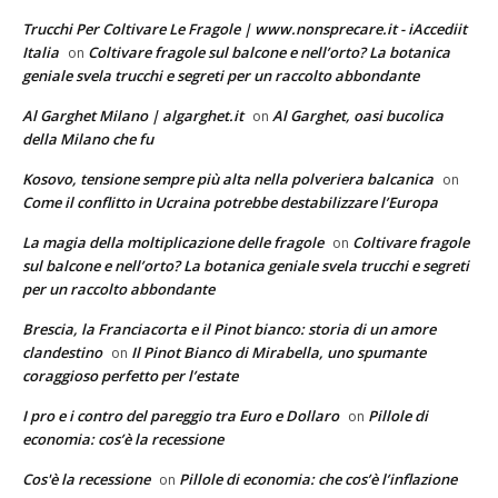
Trucchi Per Coltivare Le Fragole | www.nonsprecare.it - iAccediit
Italia
Coltivare fragole sul balcone e nell’orto? La botanica
on
geniale svela trucchi e segreti per un raccolto abbondante
Al Garghet Milano | algarghet.it
Al Garghet, oasi bucolica
on
della Milano che fu
Kosovo, tensione sempre più alta nella polveriera balcanica
on
Come il conflitto in Ucraina potrebbe destabilizzare l’Europa
La magia della moltiplicazione delle fragole
Coltivare fragole
on
sul balcone e nell’orto? La botanica geniale svela trucchi e segreti
per un raccolto abbondante
Brescia, la Franciacorta e il Pinot bianco: storia di un amore
clandestino
Il Pinot Bianco di Mirabella, uno spumante
on
coraggioso perfetto per l’estate
I pro e i contro del pareggio tra Euro e Dollaro
Pillole di
on
economia: cos’è la recessione
Cos'è la recessione
Pillole di economia: che cos’è l’inflazione
on