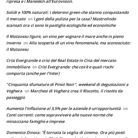
ripresa e i Maneskin all’Eurovision.
Solidi e 100% naturali: i detersivi green che stanno conquistando
il mercato
I geni della pulizia per la casa? Mastrolindo
on
scansati ora ci sono le pastiglie ecologiche ed economiche
Il Mataossu ligure, un vino per sognare il mare anche in pieno
inverno
Alla scoperta di un vino fenomenale, ma sconosciuto:
on
il Mataossu
Crisi Evergrande e crisi del Real Estate in Cina del mercato
immobiliare
Crisi Evergrande: che cos’è e quali rischi
on
comporta (anche per l’Inter)
"Cinquanta sfumature di Pinot Noir", weekend di degustazioni a
Voghera
Marchesi di Voghera crea il Riscotto, il risotto da
on
passeggio
Aumenta l'Inflazione al 3,5% per le aziende è un’opportunità
on
Conti correnti: come sopravvivere alle nuove norme che
minacciano famiglie e imprese
Domenico Dinoia: “È tornata la voglia di cinema. Ora più posti