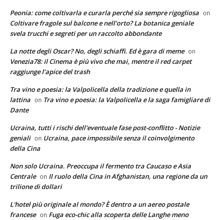
Peonia: come coltivarla e curarla perché sia sempre rigogliosa
on
Coltivare fragole sul balcone e nell’orto? La botanica geniale
svela trucchi e segreti per un raccolto abbondante
La notte degli Oscar? No, degli schiaffi. Ed è gara di meme
on
Venezia78: il Cinema è più vivo che mai, mentre il red carpet
raggiunge l’apice del trash
Tra vino e poesia: la Valpolicella della tradizione e quella in
lattina
Tra vino e poesia: la Valpolicella e la saga famigliare di
on
Dante
Ucraina, tutti i rischi dell'eventuale fase post-conflitto - Notizie
geniali
Ucraina, pace impossibile senza il coinvolgimento
on
della Cina
Non solo Ucraina. Preoccupa il fermento tra Caucaso e Asia
Centrale
Il ruolo della Cina in Afghanistan, una regione da un
on
trilione di dollari
L'hotel più originale al mondo? È dentro a un aereo postale
francese
Fuga eco-chic alla scoperta delle Langhe meno
on