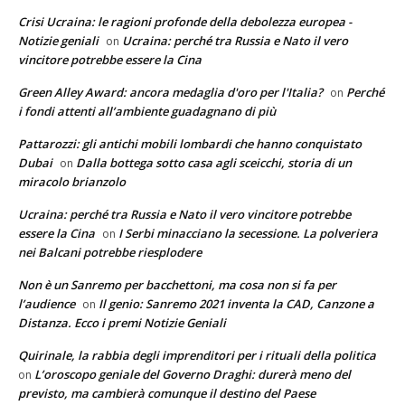
Crisi Ucraina: le ragioni profonde della debolezza europea -
Notizie geniali
Ucraina: perché tra Russia e Nato il vero
on
vincitore potrebbe essere la Cina
Green Alley Award: ancora medaglia d'oro per l'Italia?
Perché
on
i fondi attenti all’ambiente guadagnano di più
Pattarozzi: gli antichi mobili lombardi che hanno conquistato
Dubai
Dalla bottega sotto casa agli sceicchi, storia di un
on
miracolo brianzolo
Ucraina: perché tra Russia e Nato il vero vincitore potrebbe
essere la Cina
I Serbi minacciano la secessione. La polveriera
on
nei Balcani potrebbe riesplodere
Non è un Sanremo per bacchettoni, ma cosa non si fa per
l’audience
Il genio: Sanremo 2021 inventa la CAD, Canzone a
on
Distanza. Ecco i premi Notizie Geniali
Quirinale, la rabbia degli imprenditori per i rituali della politica
L’oroscopo geniale del Governo Draghi: durerà meno del
on
previsto, ma cambierà comunque il destino del Paese