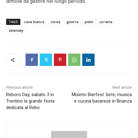
difficile da gestire nel lungo periodo.
TAGS
casa bianca
corea
guerra
putin
ucraina
zelensky
Previous article
Next article
Reboro Day, sabato 3 in
Misinto Bierfest: birre, musica
Trentino la grande festa
e cucina bavarese in Brianza
dedicata al Rebo