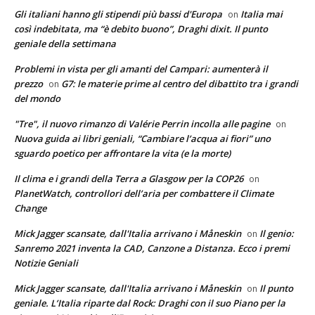
Gli italiani hanno gli stipendi più bassi d'Europa
Italia mai
on
così indebitata, ma “è debito buono”, Draghi dixit. Il punto
geniale della settimana
Problemi in vista per gli amanti del Campari: aumenterà il
prezzo
G7: le materie prime al centro del dibattito tra i grandi
on
del mondo
"Tre", il nuovo rimanzo di Valérie Perrin incolla alle pagine
on
Nuova guida ai libri geniali, “Cambiare l’acqua ai fiori” uno
sguardo poetico per affrontare la vita (e la morte)
Il clima e i grandi della Terra a Glasgow per la COP26
on
PlanetWatch, controllori dell’aria per combattere il Climate
Change
Mick Jagger scansate, dall'Italia arrivano i Måneskin
Il genio:
on
Sanremo 2021 inventa la CAD, Canzone a Distanza. Ecco i premi
Notizie Geniali
Mick Jagger scansate, dall'Italia arrivano i Måneskin
Il punto
on
geniale. L’Italia riparte dal Rock: Draghi con il suo Piano per la