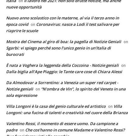
Italia
Il lavoro nel 2021: non solo brutte notizie, ma anche
on
nuove opportunità
Nuovo anno scolastico con le materne, al via il terzo anno in
epoca covid
Coronavirus: nasce a Lodi il test salivare per
on
riaprire le scuole
Mostra del Cinema al giro di boa: la pagella di Notizie Geniali
on
Sgarbi: vi spiego perché sono l’unico genio in un’Italia di
burocrati
È nata a Voghera la leggenda della Coccoina - Notizie geniali
on
Dalla biglia all’Ape Piaggio: le Tante care cose di Chiara Alessi
Da Almodovar a Sorrentino: a Venezia un super red carpet -
Notizie geniali
“N’ombra de Vin”, lo spirito del Veneto in una
on
sola espressione
Villa Longoni è la casa del genio culturale ed artistico
Villa
on
Longoni: una fucina di talenti e creatività nel cuore della Brianza
Valentino Rossi, il momento di essere uomo. Da campione a
padre
Che cos’hanno in comune Madame e Valentino Rossi?
on