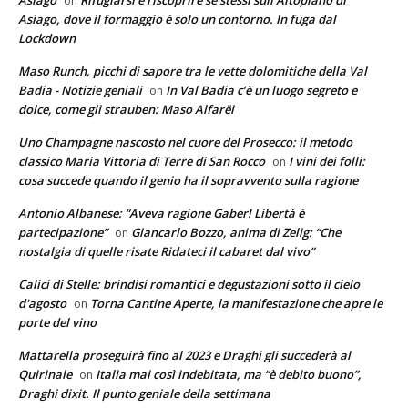
on
Asiago, dove il formaggio è solo un contorno. In fuga dal
Lockdown
Maso Runch, picchi di sapore tra le vette dolomitiche della Val
Badia - Notizie geniali
In Val Badia c’è un luogo segreto e
on
dolce, come gli strauben: Maso Alfarëi
Uno Champagne nascosto nel cuore del Prosecco: il metodo
classico Maria Vittoria di Terre di San Rocco
I vini dei folli:
on
cosa succede quando il genio ha il sopravvento sulla ragione
Antonio Albanese: “Aveva ragione Gaber! Libertà è
partecipazione”
Giancarlo Bozzo, anima di Zelig: “Che
on
nostalgia di quelle risate Ridateci il cabaret dal vivo”
Calici di Stelle: brindisi romantici e degustazioni sotto il cielo
d'agosto
Torna Cantine Aperte, la manifestazione che apre le
on
porte del vino
Mattarella proseguirà fino al 2023 e Draghi gli succederà al
Quirinale
Italia mai così indebitata, ma “è debito buono”,
on
Draghi dixit. Il punto geniale della settimana