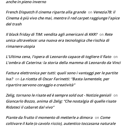
anche in pieno inverno
French Dispatch Il cinema riparte alla grande
Venezia78: il
on
Cinema è più vivo che mai, mentre il red carpet raggiunge l’apice
del trash
Il black friday di TIM: vendita agli americani di KKR?
Rete
on
unica ultraveloce: una nuova era tecnologica che rischia di
rimanere utopia
L'Ultima cena, l'opera di Leonardo capace di togliere il fiato
on
L’ombra di Caterina: la storia della mamma di Leonardo da Vinci
Fattura elettronica per tutti: quali sono i vantaggi per le partite
Iva?
La ricetta di Oscar Farinetti: “Basta lamentele, per
on
ripartire servono coraggio e creatività”
Zelig, tornano le risate ed è sempre sold out - Notizie geniali
on
Giancarlo Bozzo, anima di Zelig: “Che nostalgia di quelle risate
Ridateci il cabaret dal vivo”
Piante da frutto il momento di metterle a dimora
Come
on
coltivare il kale (o cavolo riccio), autentico toccasana naturale