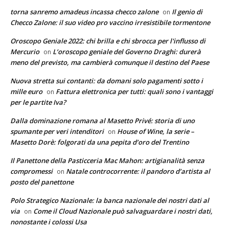
torna sanremo amadeus incassa checco zalone
Il genio di
on
Checco Zalone: il suo video pro vaccino irresistibile tormentone
Oroscopo Geniale 2022: chi brilla e chi sbrocca per l'influsso di
Mercurio
L’oroscopo geniale del Governo Draghi: durerà
on
meno del previsto, ma cambierà comunque il destino del Paese
Nuova stretta sui contanti: da domani solo pagamenti sotto i
mille euro
Fattura elettronica per tutti: quali sono i vantaggi
on
per le partite Iva?
Dalla dominazione romana al Masetto Privé: storia di uno
spumante per veri intenditori
House of Wine, la serie –
on
Masetto Dorè: folgorati da una pepita d’oro del Trentino
Il Panettone della Pasticceria Mac Mahon: artigianalità senza
compromessi
Natale controcorrente: il pandoro d’artista al
on
posto del panettone
Polo Strategico Nazionale: la banca nazionale dei nostri dati al
via
Come il Cloud Nazionale può salvaguardare i nostri dati,
on
nonostante i colossi Usa