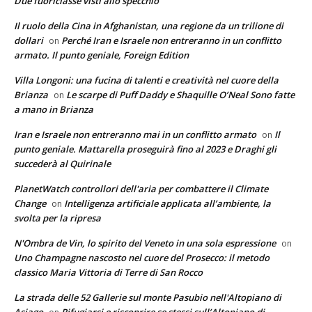
Due fuoriclasse visti allo specchio
Il ruolo della Cina in Afghanistan, una regione da un trilione di
dollari
Perché Iran e Israele non entreranno in un conflitto
on
armato. Il punto geniale, Foreign Edition
Villa Longoni: una fucina di talenti e creatività nel cuore della
Brianza
Le scarpe di Puff Daddy e Shaquille O’Neal Sono fatte
on
a mano in Brianza
Iran e Israele non entreranno mai in un conflitto armato
Il
on
punto geniale. Mattarella proseguirà fino al 2023 e Draghi gli
succederà al Quirinale
PlanetWatch controllori dell'aria per combattere il Climate
Change
Intelligenza artificiale applicata all’ambiente, la
on
svolta per la ripresa
N'Ombra de Vin, lo spirito del Veneto in una sola espressione
on
Uno Champagne nascosto nel cuore del Prosecco: il metodo
classico Maria Vittoria di Terre di San Rocco
La strada delle 52 Gallerie sul monte Pasubio nell'Altopiano di
Asiago
Rifugiarsi e riscoprire se stessi sull’Altopiano di