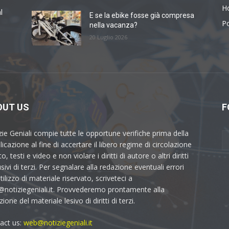
H
l
E se la ebike fosse già compresa
Po
nella vacanza?
20 Luglio 2026
OUT US
F
zie Geniali compie tutte le opportune verifiche prima della
icazione al fine di accertare il libero regime di circolazione
to, testi e video e non violare i diritti di autore o altri diritti
sivi di terzi. Per segnalare alla redazione eventuali errori
utilizzo di materiale riservato, scriveteci a
notiziegeniali.it. Provvederemo prontamente alla
ione del materiale lesivo di diritti di terzi.
act us:
web@notiziegeniali.it