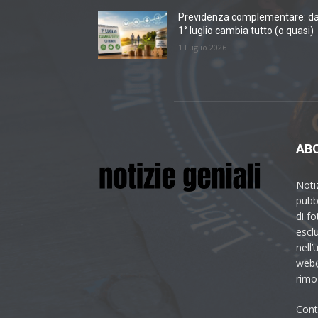
Previdenza complementare: da
1° luglio cambia tutto (o quasi)
1 Luglio 2026
AB
Noti
pubbl
di fo
esclu
nell’
web@
rimoz
Cont