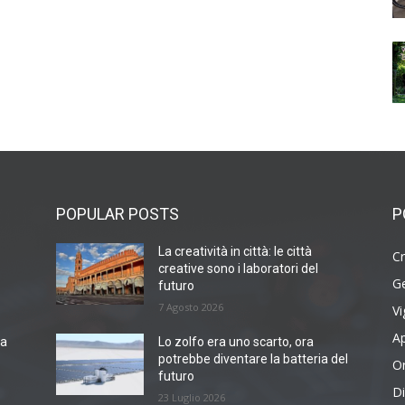
POPULAR POSTS
P
La creatività in città: le città
Cr
creative sono i laboratori del
G
futuro
7 Agosto 2026
Vi
Ap
sa
Lo zolfo era uno scarto, ora
potrebbe diventare la batteria del
O
futuro
Di
23 Luglio 2026