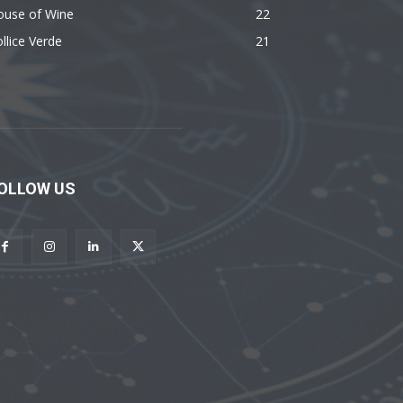
ouse of Wine
22
llice Verde
21
OLLOW US