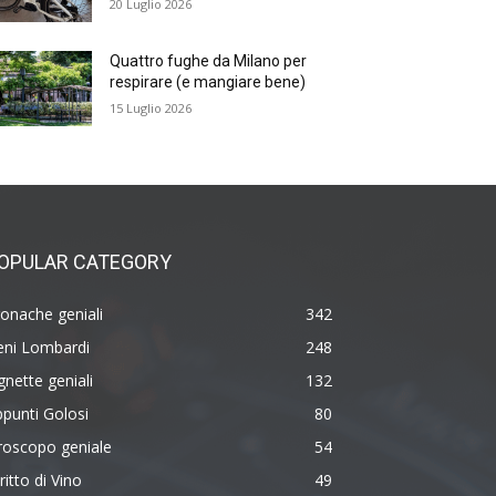
20 Luglio 2026
Quattro fughe da Milano per
respirare (e mangiare bene)
15 Luglio 2026
OPULAR CATEGORY
onache geniali
342
eni Lombardi
248
gnette geniali
132
punti Golosi
80
roscopo geniale
54
ritto di Vino
49