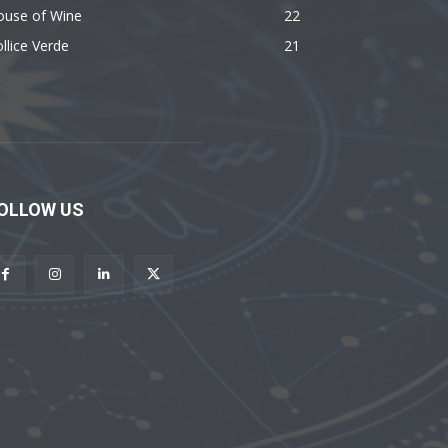
ouse of Wine
22
llice Verde
21
OLLOW US