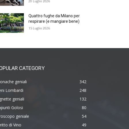
20 Luglio 2026
Quattro fughe da Milano per
respirare (e mangiare bene)
15 Luglio 2026
OPULAR CATEGORY
onache geniali
342
eni Lombardi
248
gnette geniali
132
punti Golosi
80
roscopo geniale
54
ritto di Vino
49