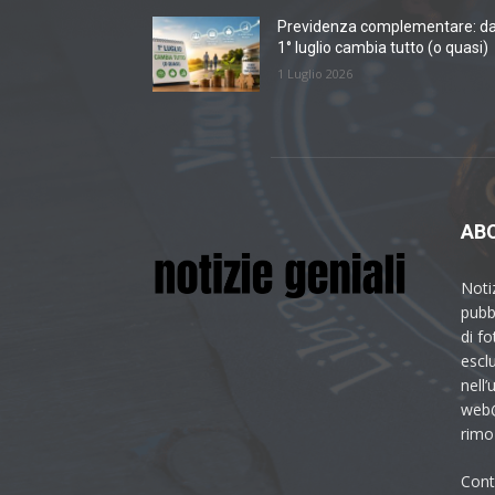
Previdenza complementare: da
1° luglio cambia tutto (o quasi)
1 Luglio 2026
AB
Noti
pubbl
di fo
esclu
nell’
web@
rimoz
Cont