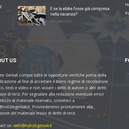
H
l
E se la ebike fosse già compresa
Po
nella vacanza?
20 Luglio 2026
OUT US
F
zie Geniali compie tutte le opportune verifiche prima della
icazione al fine di accertare il libero regime di circolazione
to, testi e video e non violare i diritti di autore o altri diritti
sivi di terzi. Per segnalare alla redazione eventuali errori
utilizzo di materiale riservato, scriveteci a
notiziegeniali.it. Provvederemo prontamente alla
ione del materiale lesivo di diritti di terzi.
act us:
web@notiziegeniali.it