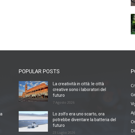
POPULAR POSTS
P
La creatività in città: le città
Cr
creative sono i laboratori del
G
futuro
7 Agosto 2026
Vi
Ap
sa
Lo zolfo era uno scarto, ora
potrebbe diventare la batteria del
O
futuro
Di
23 Luglio 2026