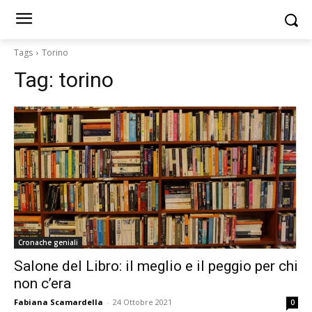
Tags
Torino
Tag:
torino
Cronache geniali
Salone del Libro: il meglio e il peggio per chi
non c’era
Fabiana Scamardella
-
24 Ottobre 2021
0