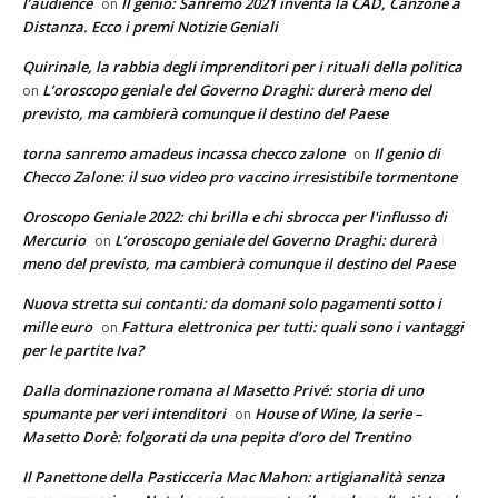
l’audience
Il genio: Sanremo 2021 inventa la CAD, Canzone a
on
Distanza. Ecco i premi Notizie Geniali
Quirinale, la rabbia degli imprenditori per i rituali della politica
L’oroscopo geniale del Governo Draghi: durerà meno del
on
previsto, ma cambierà comunque il destino del Paese
torna sanremo amadeus incassa checco zalone
Il genio di
on
Checco Zalone: il suo video pro vaccino irresistibile tormentone
Oroscopo Geniale 2022: chi brilla e chi sbrocca per l'influsso di
Mercurio
L’oroscopo geniale del Governo Draghi: durerà
on
meno del previsto, ma cambierà comunque il destino del Paese
Nuova stretta sui contanti: da domani solo pagamenti sotto i
mille euro
Fattura elettronica per tutti: quali sono i vantaggi
on
per le partite Iva?
Dalla dominazione romana al Masetto Privé: storia di uno
spumante per veri intenditori
House of Wine, la serie –
on
Masetto Dorè: folgorati da una pepita d’oro del Trentino
Il Panettone della Pasticceria Mac Mahon: artigianalità senza