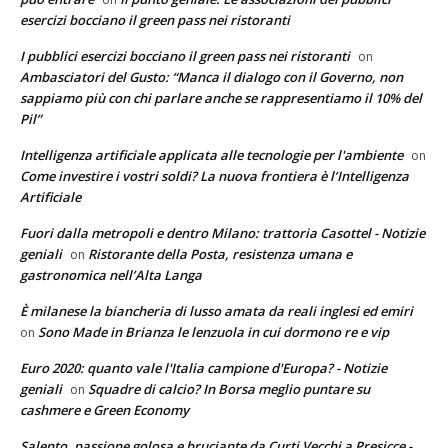
esercizi bocciano il green pass nei ristoranti
I pubblici esercizi bocciano il green pass nei ristoranti
on
Ambasciatori del Gusto: “Manca il dialogo con il Governo, non
sappiamo più con chi parlare anche se rappresentiamo il 10% del
Pil”
Intelligenza artificiale applicata alle tecnologie per l'ambiente
on
Come investire i vostri soldi? La nuova frontiera è l’Intelligenza
Artificiale
Fuori dalla metropoli e dentro Milano: trattoria Casottel - Notizie
geniali
Ristorante della Posta, resistenza umana e
on
gastronomica nell’Alta Langa
È milanese la biancheria di lusso amata da reali inglesi ed emiri
Sono Made in Brianza le lenzuola in cui dormono re e vip
on
Euro 2020: quanto vale l'Italia campione d'Europa? - Notizie
geniali
Squadre di calcio? In Borsa meglio puntare su
on
cashmere e Green Economy
Salento, passione golosa e bruciante da Curti Vecchi a Presicce -