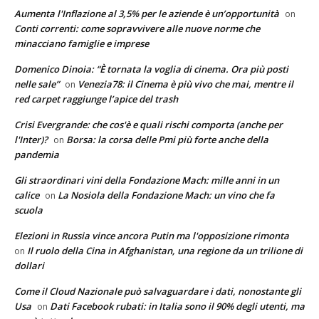
Aumenta l'Inflazione al 3,5% per le aziende è un’opportunità
on
Conti correnti: come sopravvivere alle nuove norme che
minacciano famiglie e imprese
Domenico Dinoia: “È tornata la voglia di cinema. Ora più posti
nelle sale”
Venezia78: il Cinema è più vivo che mai, mentre il
on
red carpet raggiunge l’apice del trash
Crisi Evergrande: che cos'è e quali rischi comporta (anche per
l'Inter)?
Borsa: la corsa delle Pmi più forte anche della
on
pandemia
Gli straordinari vini della Fondazione Mach: mille anni in un
calice
La Nosiola della Fondazione Mach: un vino che fa
on
scuola
Elezioni in Russia vince ancora Putin ma l'opposizione rimonta
Il ruolo della Cina in Afghanistan, una regione da un trilione di
on
dollari
Come il Cloud Nazionale può salvaguardare i dati, nonostante gli
Usa
Dati Facebook rubati: in Italia sono il 90% degli utenti, ma
on