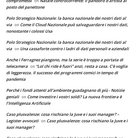
compromessi
Natale controcorrente: il pandoro d’artista al
on
posto del panettone
Polo Strategico Nazionale: la banca nazionale dei nostri dati al
via
Come il Cloud Nazionale può salvaguardare i nostri dati,
on
nonostante i colossi Usa
Polo Strategico Nazionale: la banca nazionale dei nostri dati al
via
Una cassaforte contro i ladri di dati personali e aziendali
on
Anche i Ferragnez piangono, ma la serie è troppo a portata di
telecamera
“Lol chi ride è fuori” anzi, resta a casa. C’è voglia
on
di leggerezza. Il successo dei programmi comici in tempo di
pandemia
Perché i fondi attenti all'ambiente guadagnano di più - Notizie
geniali
Come investire i vostri soldi? La nuova frontiera è
on
l’Intelligenza Artificiale
Caso plusvalenze: cosa rischiano la Juve e i suoi manager? –
Legister avvocati
Caso plusvalenze: cosa rischiano la Juve e i
on
suoi manager?