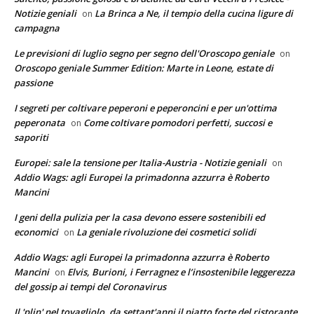
Notizie geniali
La Brinca a Ne, il tempio della cucina ligure di
on
campagna
Le previsioni di luglio segno per segno dell'Oroscopo geniale
on
Oroscopo geniale Summer Edition: Marte in Leone, estate di
passione
I segreti per coltivare peperoni e peperoncini e per un'ottima
peperonata
Come coltivare pomodori perfetti, succosi e
on
saporiti
Europei: sale la tensione per Italia-Austria - Notizie geniali
on
Addio Wags: agli Europei la primadonna azzurra è Roberto
Mancini
I geni della pulizia per la casa devono essere sostenibili ed
economici
La geniale rivoluzione dei cosmetici solidi
on
Addio Wags: agli Europei la primadonna azzurra è Roberto
Mancini
Elvis, Burioni, i Ferragnez e l’insostenibile leggerezza
on
del gossip ai tempi del Coronavirus
Il 'plin' nel tovagliolo, da settant'anni il piatto forte del ristorante