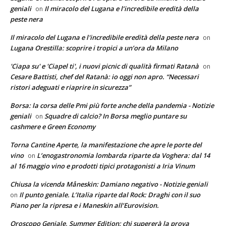
geniali
Il miracolo del Lugana e l’incredibile eredità della
on
peste nera
Il miracolo del Lugana e l'incredibile eredità della peste nera
on
Lugana Orestilla: scoprire i tropici a un’ora da Milano
'Ciapa su' e 'Ciapel ti', i nuovi picnic di qualità firmati Ratanà
on
Cesare Battisti, chef del Ratanà: io oggi non apro. “Necessari
ristori adeguati e riaprire in sicurezza”
Borsa: la corsa delle Pmi più forte anche della pandemia - Notizie
geniali
Squadre di calcio? In Borsa meglio puntare su
on
cashmere e Green Economy
Torna Cantine Aperte, la manifestazione che apre le porte del
vino
L’enogastronomia lombarda riparte da Voghera: dal 14
on
al 16 maggio vino e prodotti tipici protagonisti a Iria Vinum
Chiusa la vicenda Måneskin: Damiano negativo - Notizie geniali
Il punto geniale. L’Italia riparte dal Rock: Draghi con il suo
on
Piano per la ripresa e i Maneskin all’Eurovision.
Oroscopo Geniale, Summer Edition: chi supererà la prova