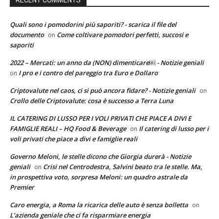
Quali sono i pomodorini più saporiti? - scarica il file del
documento
Come coltivare pomodori perfetti, succosi e
on
saporiti
2022 – Mercati: un anno da (NON) dimenticare￼ - Notizie geniali
I pro e i contro del pareggio tra Euro e Dollaro
on
Criptovalute nel caos, ci si può ancora fidare? - Notizie geniali
on
Crollo delle Criptovalute: cosa è successo a Terra Luna
IL CATERING DI LUSSO PER I VOLI PRIVATI CHE PIACE A DIVI E
FAMIGLIE REALI – HQ Food & Beverage
Il catering di lusso per i
on
voli privati che piace a divi e famiglie reali
Governo Meloni, le stelle dicono che Giorgia durerà - Notizie
geniali
Crisi nel Centrodestra, Salvini beato tra le stelle. Ma,
on
in prospettiva voto, sorpresa Meloni: un quadro astrale da
Premier
Caro energia, a Roma la ricarica delle auto è senza bolletta
on
L’azienda geniale che ci fa risparmiare energia