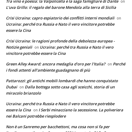
Tra vino e poesia: la Valpolicella e la saga famigliare di Dante
on
L’uva Grillo: il regalo del barone Mendola alla terra di Sicilia
Crisi Ucraina: capro espiatorio dei conflitti interni mondiali
on
Ucraina: perché tra Russia e Nato il vero vincitore potrebbe
essere la Cina
Crisi Ucraina: le ragioni profonde della debolezza europea -
Notizie geniali
Ucraina: perché tra Russia e Nato il vero
on
vincitore potrebbe essere la Cina
Green Alley Award: ancora medaglia d'oro per l'Italia?
Perché
on
i fondi attenti all’ambiente guadagnano di più
Pattarozzi: gli antichi mobili lombardi che hanno conquistato
Dubai
Dalla bottega sotto casa agli sceicchi, storia di un
on
miracolo brianzolo
Ucraina: perché tra Russia e Nato il vero vincitore potrebbe
essere la Cina
I Serbi minacciano la secessione. La polveriera
on
nei Balcani potrebbe riesplodere
Non è un Sanremo per bacchettoni, ma cosa non si fa per