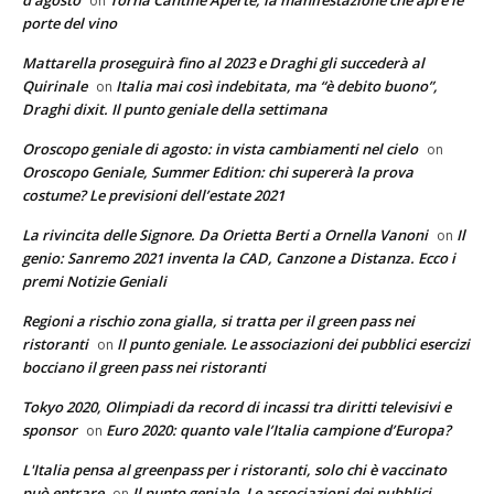
on
porte del vino
Mattarella proseguirà fino al 2023 e Draghi gli succederà al
Quirinale
Italia mai così indebitata, ma “è debito buono”,
on
Draghi dixit. Il punto geniale della settimana
Oroscopo geniale di agosto: in vista cambiamenti nel cielo
on
Oroscopo Geniale, Summer Edition: chi supererà la prova
costume? Le previsioni dell’estate 2021
La rivincita delle Signore. Da Orietta Berti a Ornella Vanoni
Il
on
genio: Sanremo 2021 inventa la CAD, Canzone a Distanza. Ecco i
premi Notizie Geniali
Regioni a rischio zona gialla, si tratta per il green pass nei
ristoranti
Il punto geniale. Le associazioni dei pubblici esercizi
on
bocciano il green pass nei ristoranti
Tokyo 2020, Olimpiadi da record di incassi tra diritti televisivi e
sponsor
Euro 2020: quanto vale l’Italia campione d’Europa?
on
L'Italia pensa al greenpass per i ristoranti, solo chi è vaccinato
può entrare
Il punto geniale. Le associazioni dei pubblici
on