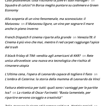
Caso plusvalenze: cosa rischiano la Juve e i suoi manager?
on
Squadre di calcio? In Borsa meglio puntare su cashmere e Green
Economy
Alla scoperta di un vino fenomenale, ma sconosciuto: il
Mataossu
Il Mataossu ligure, un vino per sognare il mare
on
anche in pieno inverno
French Dispatch Il cinema riparte alla grande
Venezia78: il
on
Cinema è più vivo che mai, mentre il red carpet raggiunge l’apice
del trash
Il black friday di TIM: vendita agli americani di KKR?
Rete
on
unica ultraveloce: una nuova era tecnologica che rischia di
rimanere utopia
L'Ultima cena, l'opera di Leonardo capace di togliere il fiato
on
L’ombra di Caterina: la storia della mamma di Leonardo da Vinci
Fattura elettronica per tutti: quali sono i vantaggi per le partite
Iva?
La ricetta di Oscar Farinetti: “Basta lamentele, per
on
ripartire servono coraggio e creatività”
Zelig, tornano le risate ed è sempre sold out - Notizie geniali