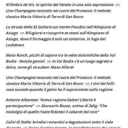
N'Ombra de Vin, lo spirito del Veneto in una sola espressione
on
Uno Champagne nascosto nel cuore del Prosecco: il metodo
classico Maria Vittoria di Terre di San Rocco
La strada delle 52 Gallerie sul monte Pasubio nell'Altopiano di
Asiago
Rifugiarsi e riscoprire se stessi sull’Altopiano di
on
Asiago, dove il formaggio è solo un contorno. In fuga dal
Lockdown
Maso Runch, picchi di sapore tra le vette dolomitiche della Val
Badia - Notizie geniali
In Val Badia c’è un luogo segreto e
on
dolce, come gli strauben: Maso Alfarëi
Uno Champagne nascosto nel cuore del Prosecco: il metodo
classico Maria Vittoria di Terre di San Rocco
I vini dei folli:
on
cosa succede quando il genio ha il sopravvento sulla ragione
Antonio Albanese: “Aveva ragione Gaber! Libertà è
partecipazione”
Giancarlo Bozzo, anima di Zelig: “Che
on
nostalgia di quelle risate Ridateci il cabaret dal vivo”
Calici di Stelle: brindisi romantici e degustazioni sotto il cielo
d'agosto
Torna Cantine Aperte, la manifestazione che apre le