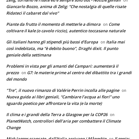
on
Giancarlo Bozzo, anima di Zelig: “Che nostalgia di quelle risate
Ridateci il cabaret dal vivo”
Piante da frutto il momento di metterle a dimora
Come
on
coltivare il kale (o cavolo riccio), autentico toccasana naturale
Gli italiani hanno gli stipendi più bassi d'Europa
Italia mai
on
così indebitata, ma “è debito buono”, Draghi dixit. Il punto
geniale della settimana
Problemi in vista per gli amanti del Campari: aumenterà il
prezzo
G7: le materie prime al centro del dibattito tra i grandi
on
del mondo
"Tre", il nuovo rimanzo di Valérie Perrin incolla alle pagine
on
Nuova guida ai libri geniali, “Cambiare l’acqua ai fiori” uno
sguardo poetico per affrontare la vita (e la morte)
Il clima e i grandi della Terra a Glasgow per la COP26
on
PlanetWatch, controllori dell’aria per combattere il Climate
Change
Mick Jagger scansate, dall'Italia arrivano i Måneskin
Il genio:
on