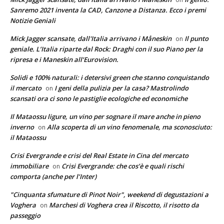
Sanremo 2021 inventa la CAD, Canzone a Distanza. Ecco i premi
Notizie Geniali
Mick Jagger scansate, dall'Italia arrivano i Måneskin
Il punto
on
geniale. L’Italia riparte dal Rock: Draghi con il suo Piano per la
ripresa e i Maneskin all’Eurovision.
Solidi e 100% naturali: i detersivi green che stanno conquistando
il mercato
I geni della pulizia per la casa? Mastrolindo
on
scansati ora ci sono le pastiglie ecologiche ed economiche
Il Mataossu ligure, un vino per sognare il mare anche in pieno
inverno
Alla scoperta di un vino fenomenale, ma sconosciuto:
on
il Mataossu
Crisi Evergrande e crisi del Real Estate in Cina del mercato
immobiliare
Crisi Evergrande: che cos’è e quali rischi
on
comporta (anche per l’Inter)
"Cinquanta sfumature di Pinot Noir", weekend di degustazioni a
Voghera
Marchesi di Voghera crea il Riscotto, il risotto da
on
passeggio