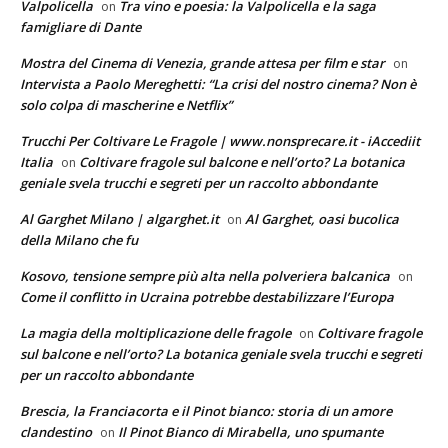
Valpolicella
Tra vino e poesia: la Valpolicella e la saga
on
famigliare di Dante
Mostra del Cinema di Venezia, grande attesa per film e star
on
Intervista a Paolo Mereghetti: “La crisi del nostro cinema? Non è
solo colpa di mascherine e Netflix”
Trucchi Per Coltivare Le Fragole | www.nonsprecare.it - iAccediit
Italia
Coltivare fragole sul balcone e nell’orto? La botanica
on
geniale svela trucchi e segreti per un raccolto abbondante
Al Garghet Milano | algarghet.it
Al Garghet, oasi bucolica
on
della Milano che fu
Kosovo, tensione sempre più alta nella polveriera balcanica
on
Come il conflitto in Ucraina potrebbe destabilizzare l’Europa
La magia della moltiplicazione delle fragole
Coltivare fragole
on
sul balcone e nell’orto? La botanica geniale svela trucchi e segreti
per un raccolto abbondante
Brescia, la Franciacorta e il Pinot bianco: storia di un amore
clandestino
Il Pinot Bianco di Mirabella, uno spumante
on