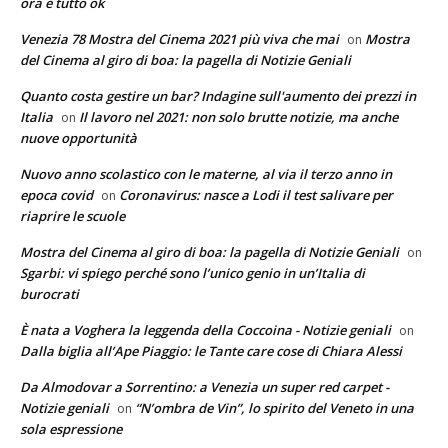
ora è tutto ok
Venezia 78 Mostra del Cinema 2021 più viva che mai
Mostra
on
del Cinema al giro di boa: la pagella di Notizie Geniali
Quanto costa gestire un bar? Indagine sull'aumento dei prezzi in
Italia
Il lavoro nel 2021: non solo brutte notizie, ma anche
on
nuove opportunità
Nuovo anno scolastico con le materne, al via il terzo anno in
epoca covid
Coronavirus: nasce a Lodi il test salivare per
on
riaprire le scuole
Mostra del Cinema al giro di boa: la pagella di Notizie Geniali
on
Sgarbi: vi spiego perché sono l’unico genio in un’Italia di
burocrati
È nata a Voghera la leggenda della Coccoina - Notizie geniali
on
Dalla biglia all’Ape Piaggio: le Tante care cose di Chiara Alessi
Da Almodovar a Sorrentino: a Venezia un super red carpet -
Notizie geniali
“N’ombra de Vin”, lo spirito del Veneto in una
on
sola espressione