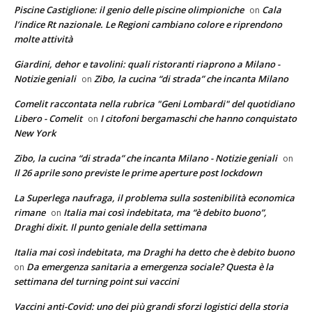
Piscine Castiglione: il genio delle piscine olimpioniche
Cala
on
l’indice Rt nazionale. Le Regioni cambiano colore e riprendono
molte attività
Giardini, dehor e tavolini: quali ristoranti riaprono a Milano -
Notizie geniali
Zibo, la cucina “di strada” che incanta Milano
on
Comelit raccontata nella rubrica "Geni Lombardi" del quotidiano
Libero - Comelit
I citofoni bergamaschi che hanno conquistato
on
New York
Zibo, la cucina “di strada” che incanta Milano - Notizie geniali
on
Il 26 aprile sono previste le prime aperture post lockdown
La Superlega naufraga, il problema sulla sostenibilità economica
rimane
Italia mai così indebitata, ma “è debito buono”,
on
Draghi dixit. Il punto geniale della settimana
Italia mai così indebitata, ma Draghi ha detto che è debito buono
Da emergenza sanitaria a emergenza sociale? Questa è la
on
settimana del turning point sui vaccini
Vaccini anti-Covid: uno dei più grandi sforzi logistici della storia