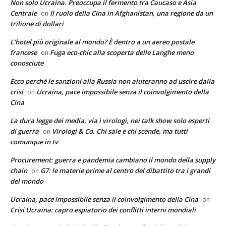
Non solo Ucraina. Preoccupa il fermento tra Caucaso e Asia
Centrale
Il ruolo della Cina in Afghanistan, una regione da un
on
trilione di dollari
L'hotel più originale al mondo? È dentro a un aereo postale
francese
Fuga eco-chic alla scoperta delle Langhe meno
on
conosciute
Ecco perché le sanzioni alla Russia non aiuteranno ad uscire dalla
crisi
Ucraina, pace impossibile senza il coinvolgimento della
on
Cina
La dura legge dei media: via i virologi, nei talk show solo esperti
di guerra
Virologi & Co. Chi sale e chi scende, ma tutti
on
comunque in tv
Procurement: guerra e pandemia cambiano il mondo della supply
chain
G7: le materie prime al centro del dibattito tra i grandi
on
del mondo
Ucraina, pace impossibile senza il coinvolgimento della Cina
on
Crisi Ucraina: capro espiatorio dei conflitti interni mondiali