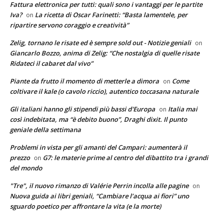
Fattura elettronica per tutti: quali sono i vantaggi per le partite
Iva?
La ricetta di Oscar Farinetti: “Basta lamentele, per
on
ripartire servono coraggio e creatività”
Zelig, tornano le risate ed è sempre sold out - Notizie geniali
on
Giancarlo Bozzo, anima di Zelig: “Che nostalgia di quelle risate
Ridateci il cabaret dal vivo”
Piante da frutto il momento di metterle a dimora
Come
on
coltivare il kale (o cavolo riccio), autentico toccasana naturale
Gli italiani hanno gli stipendi più bassi d'Europa
Italia mai
on
così indebitata, ma “è debito buono”, Draghi dixit. Il punto
geniale della settimana
Problemi in vista per gli amanti del Campari: aumenterà il
prezzo
G7: le materie prime al centro del dibattito tra i grandi
on
del mondo
"Tre", il nuovo rimanzo di Valérie Perrin incolla alle pagine
on
Nuova guida ai libri geniali, “Cambiare l’acqua ai fiori” uno
sguardo poetico per affrontare la vita (e la morte)