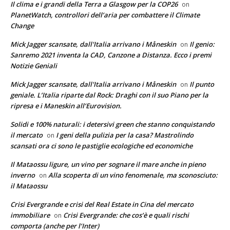
Il clima e i grandi della Terra a Glasgow per la COP26
on
PlanetWatch, controllori dell’aria per combattere il Climate
Change
Mick Jagger scansate, dall'Italia arrivano i Måneskin
Il genio:
on
Sanremo 2021 inventa la CAD, Canzone a Distanza. Ecco i premi
Notizie Geniali
Mick Jagger scansate, dall'Italia arrivano i Måneskin
Il punto
on
geniale. L’Italia riparte dal Rock: Draghi con il suo Piano per la
ripresa e i Maneskin all’Eurovision.
Solidi e 100% naturali: i detersivi green che stanno conquistando
il mercato
I geni della pulizia per la casa? Mastrolindo
on
scansati ora ci sono le pastiglie ecologiche ed economiche
Il Mataossu ligure, un vino per sognare il mare anche in pieno
inverno
Alla scoperta di un vino fenomenale, ma sconosciuto:
on
il Mataossu
Crisi Evergrande e crisi del Real Estate in Cina del mercato
immobiliare
Crisi Evergrande: che cos’è e quali rischi
on
comporta (anche per l’Inter)