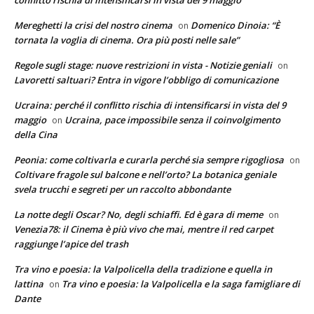
conflitto rischia di intensificarsi in vista del 9 maggio
Mereghetti la crisi del nostro cinema
Domenico Dinoia: “È
on
tornata la voglia di cinema. Ora più posti nelle sale”
Regole sugli stage: nuove restrizioni in vista - Notizie geniali
on
Lavoretti saltuari? Entra in vigore l’obbligo di comunicazione
Ucraina: perché il conflitto rischia di intensificarsi in vista del 9
maggio
Ucraina, pace impossibile senza il coinvolgimento
on
della Cina
Peonia: come coltivarla e curarla perché sia sempre rigogliosa
on
Coltivare fragole sul balcone e nell’orto? La botanica geniale
svela trucchi e segreti per un raccolto abbondante
La notte degli Oscar? No, degli schiaffi. Ed è gara di meme
on
Venezia78: il Cinema è più vivo che mai, mentre il red carpet
raggiunge l’apice del trash
Tra vino e poesia: la Valpolicella della tradizione e quella in
lattina
Tra vino e poesia: la Valpolicella e la saga famigliare di
on
Dante