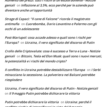
Aumento dei prezzi: tutti i rischi di un'estate bollente - Notizie
geniali
Inflazione al 3,5%, ecco perché per le aziende può
on
diventare anche un’opportunità
Strage di Capaci: "Il cane di Falcone" ricorda il magistrato
antimafia
Cuorebomba, Dario Levantino e Palermo con gli
on
occhi di un adolescente
Post-Mariupol: cosa accade adesso e quali sono i rischi per
l'Europa?
Ucraina, il vero significato del discorso di Putin
on
Crollo delle Criptovalute: cosa è successo a Terra e Luna - Notizie
geniali
Bitcoin, Tesla ed Elon Musk: quali sono i nuovi mercati,
on
le potenzialità e i rischi del mondo cripto?
Il conflitto in Ucraina potrebbe destabilizzare l'Europa
I Serbi
on
minacciano la secessione. La polveriera nei Balcani potrebbe
riesplodere
Ucraina, il vero significato del discorso di Putin - Notizie geniali
Il 9 maggio Putin potrebbe dichiarare la vittoria
on
Putin potrebbe dichiarare la vittoria
Ucraina: perché il
on