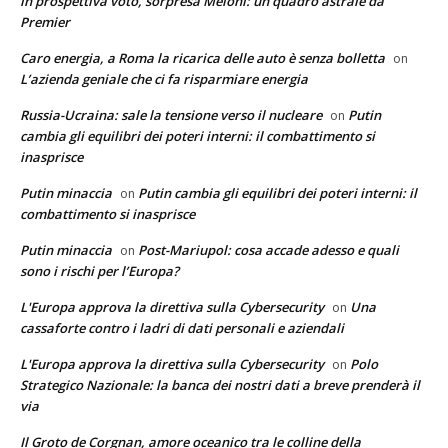
in prospettiva voto, sorpresa Meloni: un quadro astrale da
Premier
Caro energia, a Roma la ricarica delle auto è senza bolletta
on
L’azienda geniale che ci fa risparmiare energia
Russia-Ucraina: sale la tensione verso il nucleare
Putin
on
cambia gli equilibri dei poteri interni: il combattimento si
inasprisce
Putin minaccia
Putin cambia gli equilibri dei poteri interni: il
on
combattimento si inasprisce
Putin minaccia
Post-Mariupol: cosa accade adesso e quali
on
sono i rischi per l’Europa?
L'Europa approva la direttiva sulla Cybersecurity
Una
on
cassaforte contro i ladri di dati personali e aziendali
L'Europa approva la direttiva sulla Cybersecurity
Polo
on
Strategico Nazionale: la banca dei nostri dati a breve prenderà il
via
Il Groto de Corgnan, amore oceanico tra le colline della