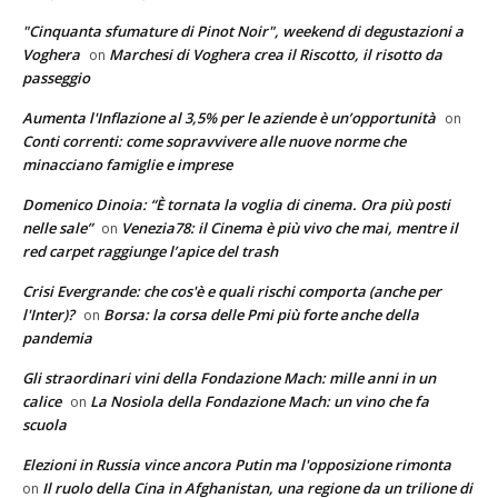
"Cinquanta sfumature di Pinot Noir", weekend di degustazioni a
Voghera
Marchesi di Voghera crea il Riscotto, il risotto da
on
passeggio
Aumenta l'Inflazione al 3,5% per le aziende è un’opportunità
on
Conti correnti: come sopravvivere alle nuove norme che
minacciano famiglie e imprese
Domenico Dinoia: “È tornata la voglia di cinema. Ora più posti
nelle sale”
Venezia78: il Cinema è più vivo che mai, mentre il
on
red carpet raggiunge l’apice del trash
Crisi Evergrande: che cos'è e quali rischi comporta (anche per
l'Inter)?
Borsa: la corsa delle Pmi più forte anche della
on
pandemia
Gli straordinari vini della Fondazione Mach: mille anni in un
calice
La Nosiola della Fondazione Mach: un vino che fa
on
scuola
Elezioni in Russia vince ancora Putin ma l'opposizione rimonta
Il ruolo della Cina in Afghanistan, una regione da un trilione di
on