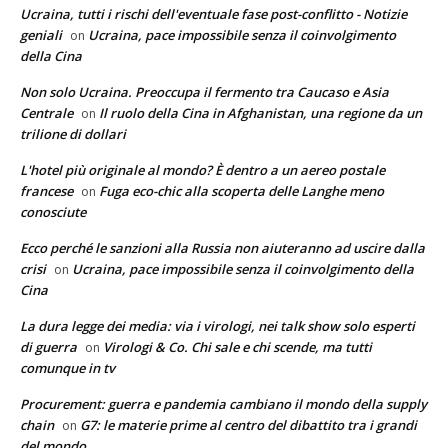
Ucraina, tutti i rischi dell'eventuale fase post-conflitto - Notizie
geniali
Ucraina, pace impossibile senza il coinvolgimento
on
della Cina
Non solo Ucraina. Preoccupa il fermento tra Caucaso e Asia
Centrale
Il ruolo della Cina in Afghanistan, una regione da un
on
trilione di dollari
L'hotel più originale al mondo? È dentro a un aereo postale
francese
Fuga eco-chic alla scoperta delle Langhe meno
on
conosciute
Ecco perché le sanzioni alla Russia non aiuteranno ad uscire dalla
crisi
Ucraina, pace impossibile senza il coinvolgimento della
on
Cina
La dura legge dei media: via i virologi, nei talk show solo esperti
di guerra
Virologi & Co. Chi sale e chi scende, ma tutti
on
comunque in tv
Procurement: guerra e pandemia cambiano il mondo della supply
chain
G7: le materie prime al centro del dibattito tra i grandi
on
del mondo