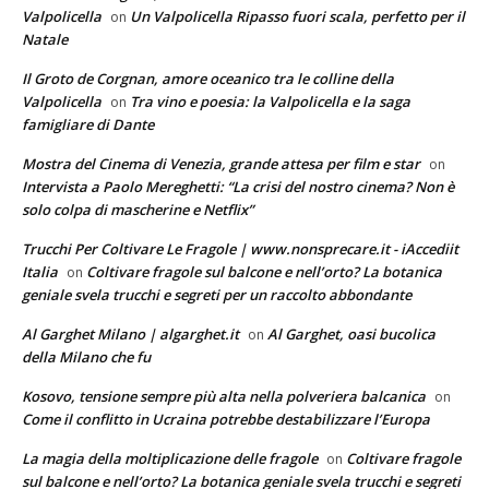
Valpolicella
Un Valpolicella Ripasso fuori scala, perfetto per il
on
Natale
Il Groto de Corgnan, amore oceanico tra le colline della
Valpolicella
Tra vino e poesia: la Valpolicella e la saga
on
famigliare di Dante
Mostra del Cinema di Venezia, grande attesa per film e star
on
Intervista a Paolo Mereghetti: “La crisi del nostro cinema? Non è
solo colpa di mascherine e Netflix”
Trucchi Per Coltivare Le Fragole | www.nonsprecare.it - iAccediit
Italia
Coltivare fragole sul balcone e nell’orto? La botanica
on
geniale svela trucchi e segreti per un raccolto abbondante
Al Garghet Milano | algarghet.it
Al Garghet, oasi bucolica
on
della Milano che fu
Kosovo, tensione sempre più alta nella polveriera balcanica
on
Come il conflitto in Ucraina potrebbe destabilizzare l’Europa
La magia della moltiplicazione delle fragole
Coltivare fragole
on
sul balcone e nell’orto? La botanica geniale svela trucchi e segreti