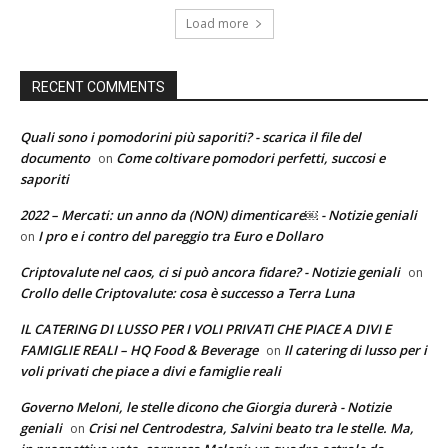
Load more
RECENT COMMENTS
Quali sono i pomodorini più saporiti? - scarica il file del
documento
Come coltivare pomodori perfetti, succosi e
on
saporiti
2022 – Mercati: un anno da (NON) dimenticare￼ - Notizie geniali
I pro e i contro del pareggio tra Euro e Dollaro
on
Criptovalute nel caos, ci si può ancora fidare? - Notizie geniali
on
Crollo delle Criptovalute: cosa è successo a Terra Luna
IL CATERING DI LUSSO PER I VOLI PRIVATI CHE PIACE A DIVI E
FAMIGLIE REALI – HQ Food & Beverage
Il catering di lusso per i
on
voli privati che piace a divi e famiglie reali
Governo Meloni, le stelle dicono che Giorgia durerà - Notizie
geniali
Crisi nel Centrodestra, Salvini beato tra le stelle. Ma,
on