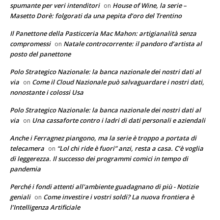
spumante per veri intenditori
House of Wine, la serie –
on
Masetto Dorè: folgorati da una pepita d’oro del Trentino
Il Panettone della Pasticceria Mac Mahon: artigianalità senza
compromessi
Natale controcorrente: il pandoro d’artista al
on
posto del panettone
Polo Strategico Nazionale: la banca nazionale dei nostri dati al
via
Come il Cloud Nazionale può salvaguardare i nostri dati,
on
nonostante i colossi Usa
Polo Strategico Nazionale: la banca nazionale dei nostri dati al
via
Una cassaforte contro i ladri di dati personali e aziendali
on
Anche i Ferragnez piangono, ma la serie è troppo a portata di
telecamera
“Lol chi ride è fuori” anzi, resta a casa. C’è voglia
on
di leggerezza. Il successo dei programmi comici in tempo di
pandemia
Perché i fondi attenti all'ambiente guadagnano di più - Notizie
geniali
Come investire i vostri soldi? La nuova frontiera è
on
l’Intelligenza Artificiale