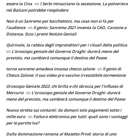
essere la Cina
I Serbi minacciano la secessione. La polveriera
on
nei Balcani potrebbe riesplodere
Non è un Sanremo per bacchettoni, ma cosa non si fa per
l’audience
Il genio: Sanremo 2021 inventa la CAD, Canzone a
on
Distanza. Ecco i premi Notizie Geniali
Quirinale, la rabbia degli imprenditori per i rituali della politica
L’oroscopo geniale del Governo Draghi: durerà meno del
on
previsto, ma cambierà comunque il destino del Paese
torna sanremo amadeus incassa checco zalone
Il genio di
on
Checco Zalone: il suo video pro vaccino irresistibile tormentone
Oroscopo Geniale 2022: chi brilla e chi sbrocca per l'influsso di
Mercurio
L’oroscopo geniale del Governo Draghi: durerà
on
meno del previsto, ma cambierà comunque il destino del Paese
Nuova stretta sui contanti: da domani solo pagamenti sotto i
mille euro
Fattura elettronica per tutti: quali sono i vantaggi
on
per le partite Iva?
Dalla dominazione romana al Masetto Privé: storia di uno