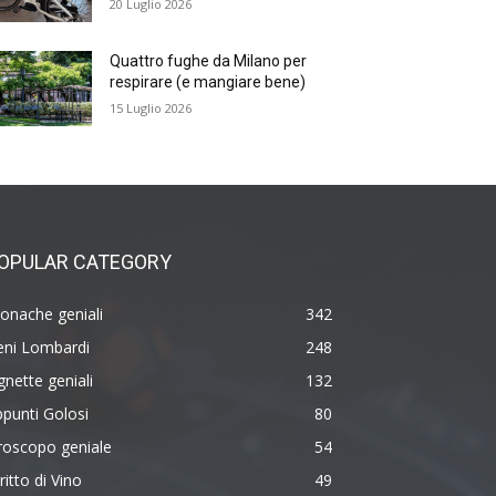
20 Luglio 2026
Quattro fughe da Milano per
respirare (e mangiare bene)
15 Luglio 2026
OPULAR CATEGORY
onache geniali
342
eni Lombardi
248
gnette geniali
132
punti Golosi
80
roscopo geniale
54
ritto di Vino
49