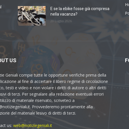
H
l
E se la ebike fosse già compresa
Po
nella vacanza?
20 Luglio 2026
OUT US
F
zie Geniali compie tutte le opportune verifiche prima della
icazione al fine di accertare il libero regime di circolazione
to, testi e video e non violare i diritti di autore o altri diritti
sivi di terzi. Per segnalare alla redazione eventuali errori
utilizzo di materiale riservato, scriveteci a
notiziegeniali.it. Provvederemo prontamente alla
ione del materiale lesivo di diritti di terzi.
act us:
web@notiziegeniali.it