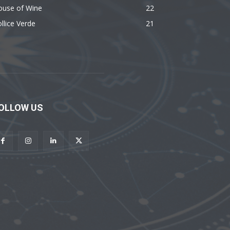
ouse of Wine
22
llice Verde
21
OLLOW US