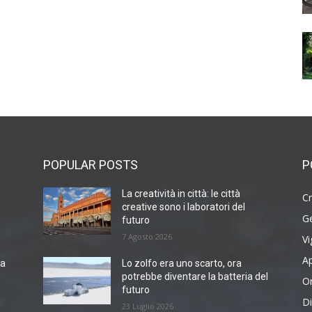
POPULAR POSTS
P
La creatività in città: le città
Cr
creative sono i laboratori del
G
futuro
7 Agosto 2026
Vi
Ap
sa
Lo zolfo era uno scarto, ora
potrebbe diventare la batteria del
O
futuro
Di
23 Luglio 2026