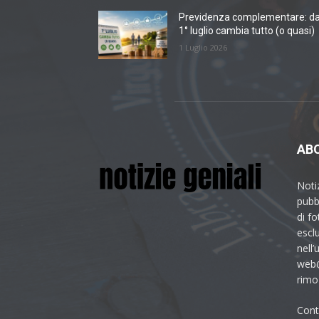
Previdenza complementare: da
1° luglio cambia tutto (o quasi)
1 Luglio 2026
AB
Noti
pubbl
di fo
esclu
nell’
web@
rimoz
Cont