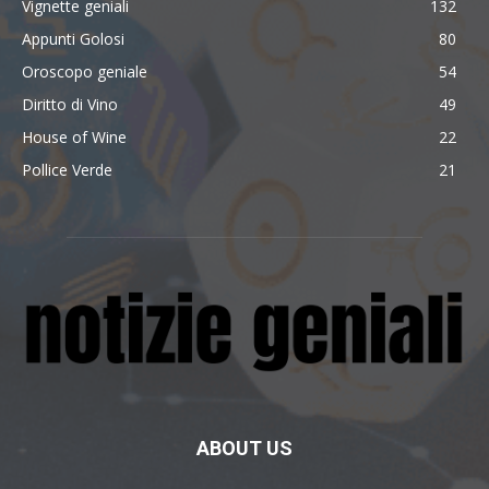
Vignette geniali
132
Appunti Golosi
80
Oroscopo geniale
54
Diritto di Vino
49
House of Wine
22
Pollice Verde
21
ABOUT US