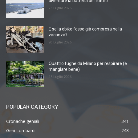
diventare la batteria del futuro
23 Luglio 2026
E se la ebike fosse già compresa nella
vacanza?
20 Luglio 2026
Quattro fughe da Milano per respirare (e
mangiare bene)
15 Luglio 2026
POPULAR CATEGORY
Cronache geniali
341
Geni Lombardi
248