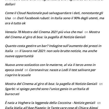
dollari
Come il Cloud Nazionale può salvaguardare i dati, nonostante gli
Usa
Dati Facebook rubati: in Italia sono il 90% degli utenti, ma
on
ora è tutto ok
Venezia 78 Mostra del Cinema 2021 più viva che mai
Mostra
on
del Cinema al giro di boa: la pagella di Notizie Geniali
Quanto costa gestire un bar? Indagine sull'aumento dei prezzi in
Italia
Il lavoro nel 2021: non solo brutte notizie, ma anche
on
nuove opportunità
Nuovo anno scolastico con le materne, al via il terzo anno in
epoca covid
Coronavirus: nasce a Lodi il test salivare per
on
riaprire le scuole
Mostra del Cinema al giro di boa: la pagella di Notizie Geniali
on
Sgarbi: vi spiego perché sono l’unico genio in un’Italia di
burocrati
È nata a Voghera la leggenda della Coccoina - Notizie geniali
on
Dalla biglia all’Ape Piaggio: le Tante care cose di Chiara Alessi