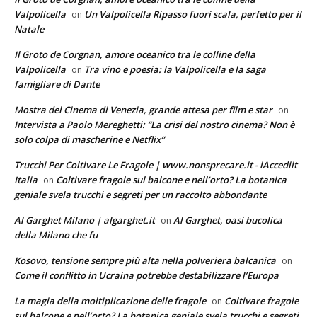
Valpolicella
Un Valpolicella Ripasso fuori scala, perfetto per il
on
Natale
Il Groto de Corgnan, amore oceanico tra le colline della
Valpolicella
Tra vino e poesia: la Valpolicella e la saga
on
famigliare di Dante
Mostra del Cinema di Venezia, grande attesa per film e star
on
Intervista a Paolo Mereghetti: “La crisi del nostro cinema? Non è
solo colpa di mascherine e Netflix”
Trucchi Per Coltivare Le Fragole | www.nonsprecare.it - iAccediit
Italia
Coltivare fragole sul balcone e nell’orto? La botanica
on
geniale svela trucchi e segreti per un raccolto abbondante
Al Garghet Milano | algarghet.it
Al Garghet, oasi bucolica
on
della Milano che fu
Kosovo, tensione sempre più alta nella polveriera balcanica
on
Come il conflitto in Ucraina potrebbe destabilizzare l’Europa
La magia della moltiplicazione delle fragole
Coltivare fragole
on
sul balcone e nell’orto? La botanica geniale svela trucchi e segreti