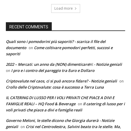
Load more
RECENT COMMENTS
Quali sono i pomodorini più saporiti? - scarica il file del
documento
Come coltivare pomodori perfetti, succosi e
on
saporiti
2022 – Mercati: un anno da (NON) dimenticare￼ - Notizie geniali
I pro e i contro del pareggio tra Euro e Dollaro
on
Criptovalute nel caos, ci si può ancora fidare? - Notizie geniali
on
Crollo delle Criptovalute: cosa è successo a Terra Luna
IL CATERING DI LUSSO PER I VOLI PRIVATI CHE PIACE A DIVI E
FAMIGLIE REALI – HQ Food & Beverage
Il catering di lusso per i
on
voli privati che piace a divi e famiglie reali
Governo Meloni, le stelle dicono che Giorgia durerà - Notizie
geniali
Crisi nel Centrodestra, Salvini beato tra le stelle. Ma,
on