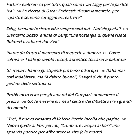
Fattura elettronica per tutti: quali sono i vantaggi per le partite
Iva?
La ricetta di Oscar Farinetti: “Basta lamentele, per
on
ripartire servono coraggio e creatività”
Zelig, tornano le risate ed è sempre sold out - Notizie geniali
on
Giancarlo Bozzo, anima di Zelig: “Che nostalgia di quelle risate
Ridateci il cabaret dal vivo”
Piante da frutto il momento di metterle a dimora
Come
on
coltivare il kale (o cavolo riccio), autentico toccasana naturale
Gli italiani hanno gli stipendi più bassi d'Europa
Italia mai
on
così indebitata, ma “è debito buono”, Draghi dixit. Il punto
geniale della settimana
Problemi in vista per gli amanti del Campari: aumenterà il
prezzo
G7: le materie prime al centro del dibattito tra i grandi
on
del mondo
"Tre", il nuovo rimanzo di Valérie Perrin incolla alle pagine
on
Nuova guida ai libri geniali, “Cambiare l’acqua ai fiori” uno
sguardo poetico per affrontare la vita (e la morte)