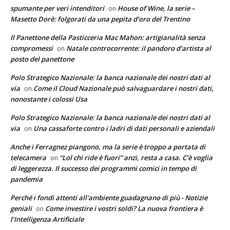
spumante per veri intenditori
House of Wine, la serie –
on
Masetto Dorè: folgorati da una pepita d’oro del Trentino
Il Panettone della Pasticceria Mac Mahon: artigianalità senza
compromessi
Natale controcorrente: il pandoro d’artista al
on
posto del panettone
Polo Strategico Nazionale: la banca nazionale dei nostri dati al
via
Come il Cloud Nazionale può salvaguardare i nostri dati,
on
nonostante i colossi Usa
Polo Strategico Nazionale: la banca nazionale dei nostri dati al
via
Una cassaforte contro i ladri di dati personali e aziendali
on
Anche i Ferragnez piangono, ma la serie è troppo a portata di
telecamera
“Lol chi ride è fuori” anzi, resta a casa. C’è voglia
on
di leggerezza. Il successo dei programmi comici in tempo di
pandemia
Perché i fondi attenti all'ambiente guadagnano di più - Notizie
geniali
Come investire i vostri soldi? La nuova frontiera è
on
l’Intelligenza Artificiale