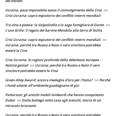
del mondo
Ucraina, pace impossibile senza il coinvolgimento della Cina
on
Crisi Ucraina: capro espiatorio dei conflitti interni mondiali
Tra vino e poesia: la Valpolicella e la saga famigliare di Dante
on
L’uva Grillo: il regalo del barone Mendola alla terra di Sicilia
Crisi Ucraina: capro espiatorio dei conflitti interni mondiali
on
Ucraina: perché tra Russia e Nato il vero vincitore potrebbe
essere la Cina
Crisi Ucraina: le ragioni profonde della debolezza europea -
Notizie geniali
Ucraina: perché tra Russia e Nato il vero
on
vincitore potrebbe essere la Cina
Green Alley Award: ancora medaglia d'oro per l'Italia?
Perché
on
i fondi attenti all’ambiente guadagnano di più
Pattarozzi: gli antichi mobili lombardi che hanno conquistato
Dubai
Dalla bottega sotto casa agli sceicchi, storia di un
on
miracolo brianzolo
Ucraina: perché tra Russia e Nato il vero vincitore potrebbe