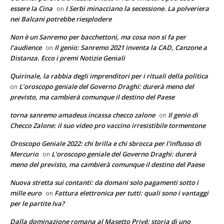
essere la Cina
I Serbi minacciano la secessione. La polveriera
on
nei Balcani potrebbe riesplodere
Non è un Sanremo per bacchettoni, ma cosa non si fa per
l’audience
Il genio: Sanremo 2021 inventa la CAD, Canzone a
on
Distanza. Ecco i premi Notizie Geniali
Quirinale, la rabbia degli imprenditori per i rituali della politica
L’oroscopo geniale del Governo Draghi: durerà meno del
on
previsto, ma cambierà comunque il destino del Paese
torna sanremo amadeus incassa checco zalone
Il genio di
on
Checco Zalone: il suo video pro vaccino irresistibile tormentone
Oroscopo Geniale 2022: chi brilla e chi sbrocca per l'influsso di
Mercurio
L’oroscopo geniale del Governo Draghi: durerà
on
meno del previsto, ma cambierà comunque il destino del Paese
Nuova stretta sui contanti: da domani solo pagamenti sotto i
mille euro
Fattura elettronica per tutti: quali sono i vantaggi
on
per le partite Iva?
Dalla dominazione romana al Masetto Privé: storia di uno