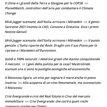
Il clima e i grandi della Terra a Glasgow per la COP26
on
PlanetWatch, controllori dell’aria per combattere il Climate
Change
Mick Jagger scansate, dall'Italia arrivano i Måneskin
Il genio:
on
Sanremo 2021 inventa la CAD, Canzone a Distanza. Ecco i premi
Notizie Geniali
Mick Jagger scansate, dall'Italia arrivano i Måneskin
Il punto
on
geniale. L’Italia riparte dal Rock: Draghi con il suo Piano per la
ripresa e i Maneskin all’Eurovision.
Solidi e 100% naturali: i detersivi green che stanno conquistando
il mercato
I geni della pulizia per la casa? Mastrolindo
on
scansati ora ci sono le pastiglie ecologiche ed economiche
Il Mataossu ligure, un vino per sognare il mare anche in pieno
inverno
Alla scoperta di un vino fenomenale, ma sconosciuto:
on
il Mataossu
Crisi Evergrande e crisi del Real Estate in Cina del mercato
immobiliare
Crisi Evergrande: che cos’è e quali rischi
on
comporta (anche per l’Inter)