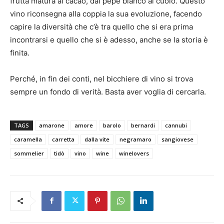
frutta matura al cacao, dal pepe bianco al cuoio. Questo
vino riconsegna alla coppia la sua evoluzione, facendo
capire la diversità che c’è tra quello che si era prima
incontrarsi e quello che si è adesso, anche se la storia è
finita.
Perché, in fin dei conti, nel bicchiere di vino si trova
sempre un fondo di verità. Basta aver voglia di cercarla.
TAGS
amarone
amore
barolo
bernardi
cannubi
caramella
carretta
dalla vite
negramaro
sangiovese
sommelier
tidò
vino
wine
winelovers