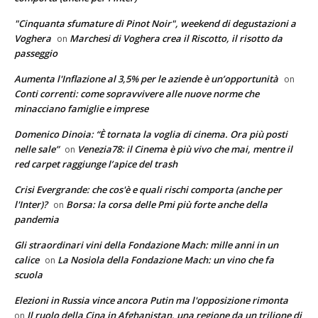
"Cinquanta sfumature di Pinot Noir", weekend di degustazioni a
Voghera
Marchesi di Voghera crea il Riscotto, il risotto da
on
passeggio
Aumenta l'Inflazione al 3,5% per le aziende è un’opportunità
on
Conti correnti: come sopravvivere alle nuove norme che
minacciano famiglie e imprese
Domenico Dinoia: “È tornata la voglia di cinema. Ora più posti
nelle sale”
Venezia78: il Cinema è più vivo che mai, mentre il
on
red carpet raggiunge l’apice del trash
Crisi Evergrande: che cos'è e quali rischi comporta (anche per
l'Inter)?
Borsa: la corsa delle Pmi più forte anche della
on
pandemia
Gli straordinari vini della Fondazione Mach: mille anni in un
calice
La Nosiola della Fondazione Mach: un vino che fa
on
scuola
Elezioni in Russia vince ancora Putin ma l'opposizione rimonta
Il ruolo della Cina in Afghanistan, una regione da un trilione di
on