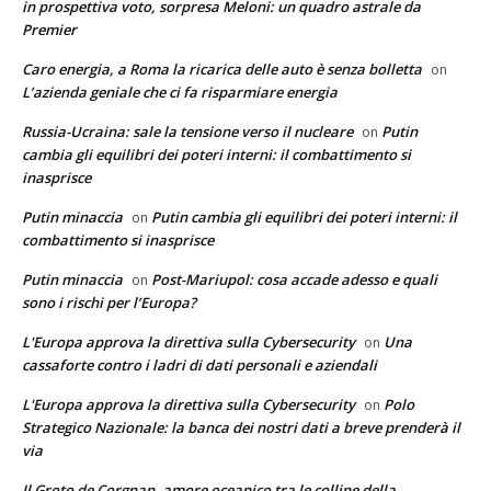
in prospettiva voto, sorpresa Meloni: un quadro astrale da
Premier
Caro energia, a Roma la ricarica delle auto è senza bolletta
on
L’azienda geniale che ci fa risparmiare energia
Russia-Ucraina: sale la tensione verso il nucleare
Putin
on
cambia gli equilibri dei poteri interni: il combattimento si
inasprisce
Putin minaccia
Putin cambia gli equilibri dei poteri interni: il
on
combattimento si inasprisce
Putin minaccia
Post-Mariupol: cosa accade adesso e quali
on
sono i rischi per l’Europa?
L'Europa approva la direttiva sulla Cybersecurity
Una
on
cassaforte contro i ladri di dati personali e aziendali
L'Europa approva la direttiva sulla Cybersecurity
Polo
on
Strategico Nazionale: la banca dei nostri dati a breve prenderà il
via
Il Groto de Corgnan, amore oceanico tra le colline della