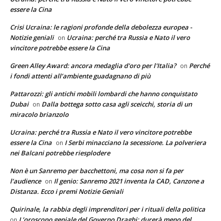
essere la Cina
Crisi Ucraina: le ragioni profonde della debolezza europea -
Notizie geniali
Ucraina: perché tra Russia e Nato il vero
on
vincitore potrebbe essere la Cina
Green Alley Award: ancora medaglia d'oro per l'Italia?
Perché
on
i fondi attenti all’ambiente guadagnano di più
Pattarozzi: gli antichi mobili lombardi che hanno conquistato
Dubai
Dalla bottega sotto casa agli sceicchi, storia di un
on
miracolo brianzolo
Ucraina: perché tra Russia e Nato il vero vincitore potrebbe
essere la Cina
I Serbi minacciano la secessione. La polveriera
on
nei Balcani potrebbe riesplodere
Non è un Sanremo per bacchettoni, ma cosa non si fa per
l’audience
Il genio: Sanremo 2021 inventa la CAD, Canzone a
on
Distanza. Ecco i premi Notizie Geniali
Quirinale, la rabbia degli imprenditori per i rituali della politica
L’oroscopo geniale del Governo Draghi: durerà meno del
on