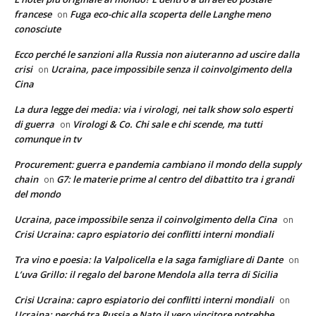
francese
Fuga eco-chic alla scoperta delle Langhe meno
on
conosciute
Ecco perché le sanzioni alla Russia non aiuteranno ad uscire dalla
crisi
Ucraina, pace impossibile senza il coinvolgimento della
on
Cina
La dura legge dei media: via i virologi, nei talk show solo esperti
di guerra
Virologi & Co. Chi sale e chi scende, ma tutti
on
comunque in tv
Procurement: guerra e pandemia cambiano il mondo della supply
chain
G7: le materie prime al centro del dibattito tra i grandi
on
del mondo
Ucraina, pace impossibile senza il coinvolgimento della Cina
on
Crisi Ucraina: capro espiatorio dei conflitti interni mondiali
Tra vino e poesia: la Valpolicella e la saga famigliare di Dante
on
L’uva Grillo: il regalo del barone Mendola alla terra di Sicilia
Crisi Ucraina: capro espiatorio dei conflitti interni mondiali
on
Ucraina: perché tra Russia e Nato il vero vincitore potrebbe