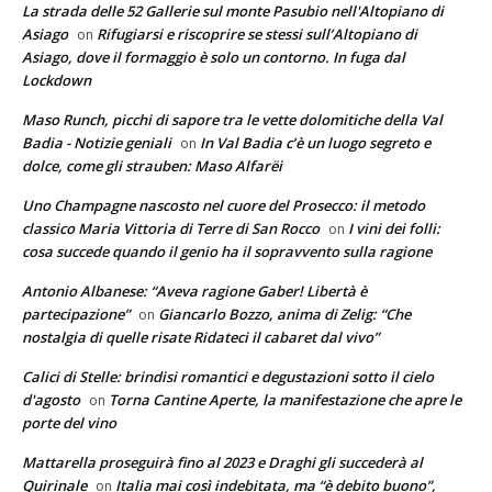
La strada delle 52 Gallerie sul monte Pasubio nell'Altopiano di
Asiago
Rifugiarsi e riscoprire se stessi sull’Altopiano di
on
Asiago, dove il formaggio è solo un contorno. In fuga dal
Lockdown
Maso Runch, picchi di sapore tra le vette dolomitiche della Val
Badia - Notizie geniali
In Val Badia c’è un luogo segreto e
on
dolce, come gli strauben: Maso Alfarëi
Uno Champagne nascosto nel cuore del Prosecco: il metodo
classico Maria Vittoria di Terre di San Rocco
I vini dei folli:
on
cosa succede quando il genio ha il sopravvento sulla ragione
Antonio Albanese: “Aveva ragione Gaber! Libertà è
partecipazione”
Giancarlo Bozzo, anima di Zelig: “Che
on
nostalgia di quelle risate Ridateci il cabaret dal vivo”
Calici di Stelle: brindisi romantici e degustazioni sotto il cielo
d'agosto
Torna Cantine Aperte, la manifestazione che apre le
on
porte del vino
Mattarella proseguirà fino al 2023 e Draghi gli succederà al
Quirinale
Italia mai così indebitata, ma “è debito buono”,
on