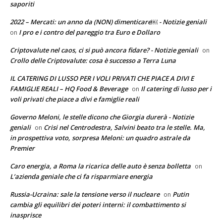
saporiti
2022 – Mercati: un anno da (NON) dimenticare￼ - Notizie geniali
I pro e i contro del pareggio tra Euro e Dollaro
on
Criptovalute nel caos, ci si può ancora fidare? - Notizie geniali
on
Crollo delle Criptovalute: cosa è successo a Terra Luna
IL CATERING DI LUSSO PER I VOLI PRIVATI CHE PIACE A DIVI E
FAMIGLIE REALI – HQ Food & Beverage
Il catering di lusso per i
on
voli privati che piace a divi e famiglie reali
Governo Meloni, le stelle dicono che Giorgia durerà - Notizie
geniali
Crisi nel Centrodestra, Salvini beato tra le stelle. Ma,
on
in prospettiva voto, sorpresa Meloni: un quadro astrale da
Premier
Caro energia, a Roma la ricarica delle auto è senza bolletta
on
L’azienda geniale che ci fa risparmiare energia
Russia-Ucraina: sale la tensione verso il nucleare
Putin
on
cambia gli equilibri dei poteri interni: il combattimento si
inasprisce