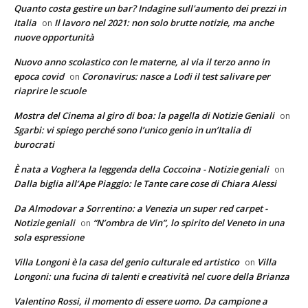
Quanto costa gestire un bar? Indagine sull'aumento dei prezzi in
Italia
Il lavoro nel 2021: non solo brutte notizie, ma anche
on
nuove opportunità
Nuovo anno scolastico con le materne, al via il terzo anno in
epoca covid
Coronavirus: nasce a Lodi il test salivare per
on
riaprire le scuole
Mostra del Cinema al giro di boa: la pagella di Notizie Geniali
on
Sgarbi: vi spiego perché sono l’unico genio in un’Italia di
burocrati
È nata a Voghera la leggenda della Coccoina - Notizie geniali
on
Dalla biglia all’Ape Piaggio: le Tante care cose di Chiara Alessi
Da Almodovar a Sorrentino: a Venezia un super red carpet -
Notizie geniali
“N’ombra de Vin”, lo spirito del Veneto in una
on
sola espressione
Villa Longoni è la casa del genio culturale ed artistico
Villa
on
Longoni: una fucina di talenti e creatività nel cuore della Brianza
Valentino Rossi, il momento di essere uomo. Da campione a