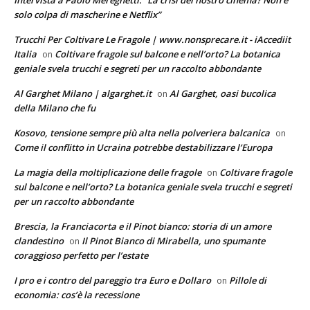
Intervista a Paolo Mereghetti: “La crisi del nostro cinema? Non è
solo colpa di mascherine e Netflix”
Trucchi Per Coltivare Le Fragole | www.nonsprecare.it - iAccediit
Italia
Coltivare fragole sul balcone e nell’orto? La botanica
on
geniale svela trucchi e segreti per un raccolto abbondante
Al Garghet Milano | algarghet.it
Al Garghet, oasi bucolica
on
della Milano che fu
Kosovo, tensione sempre più alta nella polveriera balcanica
on
Come il conflitto in Ucraina potrebbe destabilizzare l’Europa
La magia della moltiplicazione delle fragole
Coltivare fragole
on
sul balcone e nell’orto? La botanica geniale svela trucchi e segreti
per un raccolto abbondante
Brescia, la Franciacorta e il Pinot bianco: storia di un amore
clandestino
Il Pinot Bianco di Mirabella, uno spumante
on
coraggioso perfetto per l’estate
I pro e i contro del pareggio tra Euro e Dollaro
Pillole di
on
economia: cos’è la recessione