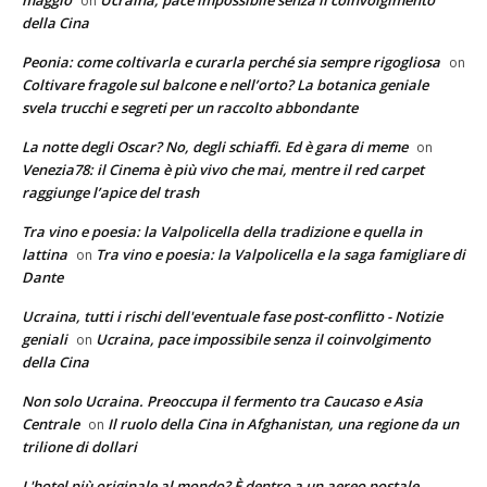
maggio
Ucraina, pace impossibile senza il coinvolgimento
on
della Cina
Peonia: come coltivarla e curarla perché sia sempre rigogliosa
on
Coltivare fragole sul balcone e nell’orto? La botanica geniale
svela trucchi e segreti per un raccolto abbondante
La notte degli Oscar? No, degli schiaffi. Ed è gara di meme
on
Venezia78: il Cinema è più vivo che mai, mentre il red carpet
raggiunge l’apice del trash
Tra vino e poesia: la Valpolicella della tradizione e quella in
lattina
Tra vino e poesia: la Valpolicella e la saga famigliare di
on
Dante
Ucraina, tutti i rischi dell'eventuale fase post-conflitto - Notizie
geniali
Ucraina, pace impossibile senza il coinvolgimento
on
della Cina
Non solo Ucraina. Preoccupa il fermento tra Caucaso e Asia
Centrale
Il ruolo della Cina in Afghanistan, una regione da un
on
trilione di dollari
L'hotel più originale al mondo? È dentro a un aereo postale