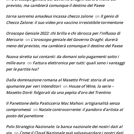
previsto, ma cambierà comunque il destino del Paese
torna sanremo amadeus incassa checco zalone
Il genio di
on
Checco Zalone: il suo video pro vaccino irresistibile tormentone
Oroscopo Geniale 2022: chi brilla e chi sbrocca per l'influsso di
Mercurio
L’oroscopo geniale del Governo Draghi: durerà
on
meno del previsto, ma cambierà comunque il destino del Paese
Nuova stretta sui contanti: da domani solo pagamenti sotto i
mille euro
Fattura elettronica per tutti: quali sono i vantaggi
on
per le partite Iva?
Dalla dominazione romana al Masetto Privé: storia di uno
spumante per veri intenditori
House of Wine, la serie –
on
Masetto Dorè: folgorati da una pepita d’oro del Trentino
Il Panettone della Pasticceria Mac Mahon: artigianalità senza
compromessi
Natale controcorrente: il pandoro d’artista al
on
posto del panettone
Polo Strategico Nazionale: la banca nazionale dei nostri dati al
via
Come il Cloud Nazionale può salvaguardare i nostri dati,
on