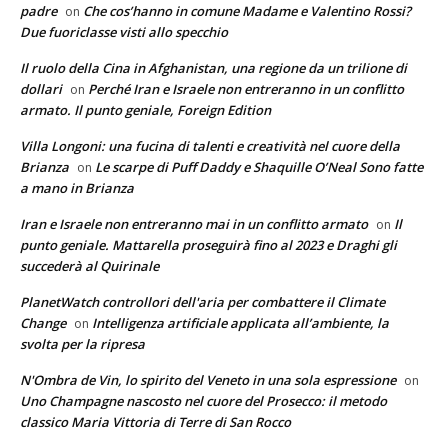
padre
Che cos’hanno in comune Madame e Valentino Rossi?
on
Due fuoriclasse visti allo specchio
Il ruolo della Cina in Afghanistan, una regione da un trilione di
dollari
Perché Iran e Israele non entreranno in un conflitto
on
armato. Il punto geniale, Foreign Edition
Villa Longoni: una fucina di talenti e creatività nel cuore della
Brianza
Le scarpe di Puff Daddy e Shaquille O’Neal Sono fatte
on
a mano in Brianza
Iran e Israele non entreranno mai in un conflitto armato
Il
on
punto geniale. Mattarella proseguirà fino al 2023 e Draghi gli
succederà al Quirinale
PlanetWatch controllori dell'aria per combattere il Climate
Change
Intelligenza artificiale applicata all’ambiente, la
on
svolta per la ripresa
N'Ombra de Vin, lo spirito del Veneto in una sola espressione
on
Uno Champagne nascosto nel cuore del Prosecco: il metodo
classico Maria Vittoria di Terre di San Rocco