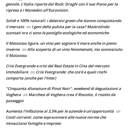
geniale. L’Italia riparte dal Rock: Draghi con il suo Piano per la
ripresa e i Maneskin all’Eurovision.
Solidi e 100% naturali: i detersivi green che stanno conquistando
il mercato
I geni della pulizia per la casa? Mastrolindo
on
scansati ora ci sono le pastiglie ecologiche ed economiche
Il Mataossu ligure, un vino per sognare il mare anche in pieno
inverno
Alla scoperta di un vino fenomenale, ma sconosciuto:
on
il Mataossu
Crisi Evergrande e crisi del Real Estate in Cina del mercato
immobiliare
Crisi Evergrande: che cos’è e quali rischi
on
comporta (anche per l’Inter)
"Cinquanta sfumature di Pinot Noir", weekend di degustazioni a
Voghera
Marchesi di Voghera crea il Riscotto, il risotto da
on
passeggio
Aumenta l'Inflazione al 3,5% per le aziende è un’opportunità
on
Conti correnti: come sopravvivere alle nuove norme che
minacciano famiglie e imprese