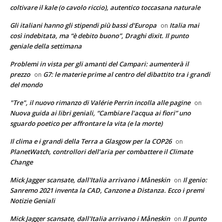
coltivare il kale (o cavolo riccio), autentico toccasana naturale
Gli italiani hanno gli stipendi più bassi d'Europa
Italia mai
on
così indebitata, ma “è debito buono”, Draghi dixit. Il punto
geniale della settimana
Problemi in vista per gli amanti del Campari: aumenterà il
prezzo
G7: le materie prime al centro del dibattito tra i grandi
on
del mondo
"Tre", il nuovo rimanzo di Valérie Perrin incolla alle pagine
on
Nuova guida ai libri geniali, “Cambiare l’acqua ai fiori” uno
sguardo poetico per affrontare la vita (e la morte)
Il clima e i grandi della Terra a Glasgow per la COP26
on
PlanetWatch, controllori dell’aria per combattere il Climate
Change
Mick Jagger scansate, dall'Italia arrivano i Måneskin
Il genio:
on
Sanremo 2021 inventa la CAD, Canzone a Distanza. Ecco i premi
Notizie Geniali
Mick Jagger scansate, dall'Italia arrivano i Måneskin
Il punto
on