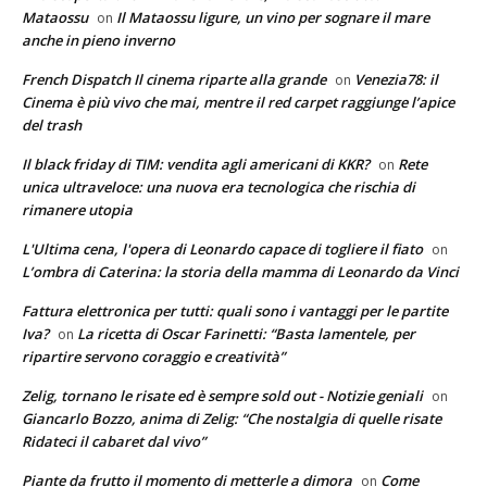
Mataossu
Il Mataossu ligure, un vino per sognare il mare
on
anche in pieno inverno
French Dispatch Il cinema riparte alla grande
Venezia78: il
on
Cinema è più vivo che mai, mentre il red carpet raggiunge l’apice
del trash
Il black friday di TIM: vendita agli americani di KKR?
Rete
on
unica ultraveloce: una nuova era tecnologica che rischia di
rimanere utopia
L'Ultima cena, l'opera di Leonardo capace di togliere il fiato
on
L’ombra di Caterina: la storia della mamma di Leonardo da Vinci
Fattura elettronica per tutti: quali sono i vantaggi per le partite
Iva?
La ricetta di Oscar Farinetti: “Basta lamentele, per
on
ripartire servono coraggio e creatività”
Zelig, tornano le risate ed è sempre sold out - Notizie geniali
on
Giancarlo Bozzo, anima di Zelig: “Che nostalgia di quelle risate
Ridateci il cabaret dal vivo”
Piante da frutto il momento di metterle a dimora
Come
on