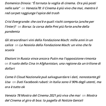
Domenico Dinoia: “È tornata la voglia di cinema. Ora più posti
nelle sale”
Venezia78: il Cinema è più vivo che mai, mentre il
on
red carpet raggiunge l’apice del trash
Crisi Evergrande: che cos'è e quali rischi comporta (anche per
l'Inter)?
Borsa: la corsa delle Pmi più forte anche della
on
pandemia
Gli straordinari vini della Fondazione Mach: mille anni in un
calice
La Nosiola della Fondazione Mach: un vino che fa
on
scuola
Elezioni in Russia vince ancora Putin ma l'opposizione rimonta
Il ruolo della Cina in Afghanistan, una regione da un trilione di
on
dollari
Come il Cloud Nazionale può salvaguardare i dati, nonostante gli
Usa
Dati Facebook rubati: in Italia sono il 90% degli utenti, ma
on
ora è tutto ok
Venezia 78 Mostra del Cinema 2021 più viva che mai
Mostra
on
del Cinema al giro di boa: la pagella di Notizie Geniali