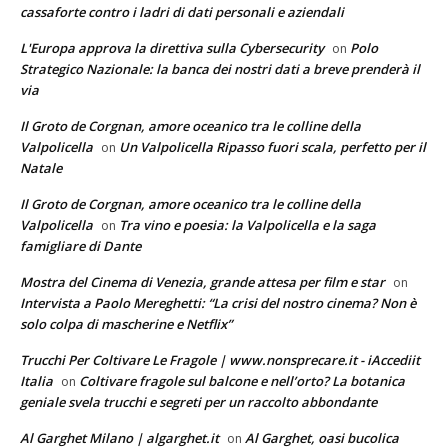
cassaforte contro i ladri di dati personali e aziendali
L'Europa approva la direttiva sulla Cybersecurity
Polo
on
Strategico Nazionale: la banca dei nostri dati a breve prenderà il
via
Il Groto de Corgnan, amore oceanico tra le colline della
Valpolicella
Un Valpolicella Ripasso fuori scala, perfetto per il
on
Natale
Il Groto de Corgnan, amore oceanico tra le colline della
Valpolicella
Tra vino e poesia: la Valpolicella e la saga
on
famigliare di Dante
Mostra del Cinema di Venezia, grande attesa per film e star
on
Intervista a Paolo Mereghetti: “La crisi del nostro cinema? Non è
solo colpa di mascherine e Netflix”
Trucchi Per Coltivare Le Fragole | www.nonsprecare.it - iAccediit
Italia
Coltivare fragole sul balcone e nell’orto? La botanica
on
geniale svela trucchi e segreti per un raccolto abbondante
Al Garghet Milano | algarghet.it
Al Garghet, oasi bucolica
on