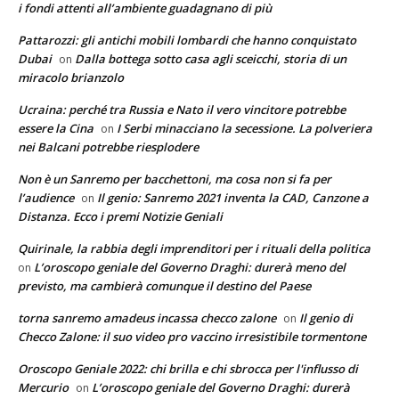
i fondi attenti all’ambiente guadagnano di più
Pattarozzi: gli antichi mobili lombardi che hanno conquistato
Dubai
Dalla bottega sotto casa agli sceicchi, storia di un
on
miracolo brianzolo
Ucraina: perché tra Russia e Nato il vero vincitore potrebbe
essere la Cina
I Serbi minacciano la secessione. La polveriera
on
nei Balcani potrebbe riesplodere
Non è un Sanremo per bacchettoni, ma cosa non si fa per
l’audience
Il genio: Sanremo 2021 inventa la CAD, Canzone a
on
Distanza. Ecco i premi Notizie Geniali
Quirinale, la rabbia degli imprenditori per i rituali della politica
L’oroscopo geniale del Governo Draghi: durerà meno del
on
previsto, ma cambierà comunque il destino del Paese
torna sanremo amadeus incassa checco zalone
Il genio di
on
Checco Zalone: il suo video pro vaccino irresistibile tormentone
Oroscopo Geniale 2022: chi brilla e chi sbrocca per l'influsso di
Mercurio
L’oroscopo geniale del Governo Draghi: durerà
on