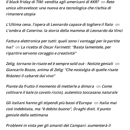
Il black friday di TIM: vendita agli americani di KKR?
Rete
on
unica ultraveloce: una nuova era tecnologica che rischia di
rimanere utopia
L'Ultima cena, l'opera di Leonardo capace di togliere il fiato
on
L’ombra di Caterina: la storia della mamma di Leonardo da Vinci
Fattura elettronica per tutti: quali sono i vantaggi per le partite
Iva?
La ricetta di Oscar Farinetti: “Basta lamentele, per
on
ripartire servono coraggio e creatività”
Zelig, tornano le risate ed è sempre sold out - Notizie geniali
on
Giancarlo Bozzo, anima di Zelig: “Che nostalgia di quelle risate
Ridateci il cabaret dal vivo”
Piante da frutto il momento di metterle a dimora
Come
on
coltivare il kale (o cavolo riccio), autentico toccasana naturale
Gli italiani hanno gli stipendi più bassi d'Europa
Italia mai
on
così indebitata, ma “è debito buono”, Draghi dixit. Il punto
geniale della settimana
Problemi in vista per gli amanti del Campari: aumenterà il