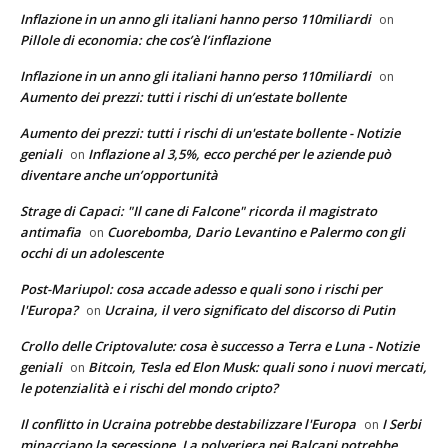
Inflazione in un anno gli italiani hanno perso 110miliardi
on
Pillole di economia: che cos’è l’inflazione
Inflazione in un anno gli italiani hanno perso 110miliardi
on
Aumento dei prezzi: tutti i rischi di un’estate bollente
Aumento dei prezzi: tutti i rischi di un'estate bollente - Notizie
geniali
Inflazione al 3,5%, ecco perché per le aziende può
on
diventare anche un’opportunità
Strage di Capaci: "Il cane di Falcone" ricorda il magistrato
antimafia
Cuorebomba, Dario Levantino e Palermo con gli
on
occhi di un adolescente
Post-Mariupol: cosa accade adesso e quali sono i rischi per
l'Europa?
Ucraina, il vero significato del discorso di Putin
on
Crollo delle Criptovalute: cosa è successo a Terra e Luna - Notizie
geniali
Bitcoin, Tesla ed Elon Musk: quali sono i nuovi mercati,
on
le potenzialità e i rischi del mondo cripto?
Il conflitto in Ucraina potrebbe destabilizzare l'Europa
I Serbi
on
minacciano la secessione. La polveriera nei Balcani potrebbe