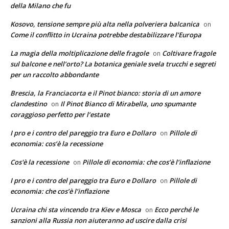
della Milano che fu
Kosovo, tensione sempre più alta nella polveriera balcanica
on
Come il conflitto in Ucraina potrebbe destabilizzare l’Europa
La magia della moltiplicazione delle fragole
Coltivare fragole
on
sul balcone e nell’orto? La botanica geniale svela trucchi e segreti
per un raccolto abbondante
Brescia, la Franciacorta e il Pinot bianco: storia di un amore
clandestino
Il Pinot Bianco di Mirabella, uno spumante
on
coraggioso perfetto per l’estate
I pro e i contro del pareggio tra Euro e Dollaro
Pillole di
on
economia: cos’è la recessione
Cos'è la recessione
Pillole di economia: che cos’è l’inflazione
on
I pro e i contro del pareggio tra Euro e Dollaro
Pillole di
on
economia: che cos’è l’inflazione
Ucraina chi sta vincendo tra Kiev e Mosca
Ecco perché le
on
sanzioni alla Russia non aiuteranno ad uscire dalla crisi