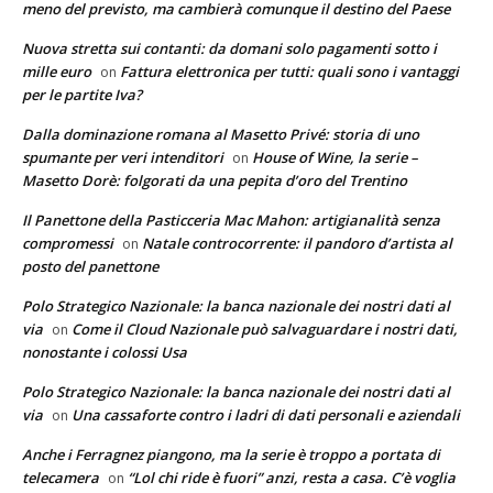
meno del previsto, ma cambierà comunque il destino del Paese
Nuova stretta sui contanti: da domani solo pagamenti sotto i
mille euro
Fattura elettronica per tutti: quali sono i vantaggi
on
per le partite Iva?
Dalla dominazione romana al Masetto Privé: storia di uno
spumante per veri intenditori
House of Wine, la serie –
on
Masetto Dorè: folgorati da una pepita d’oro del Trentino
Il Panettone della Pasticceria Mac Mahon: artigianalità senza
compromessi
Natale controcorrente: il pandoro d’artista al
on
posto del panettone
Polo Strategico Nazionale: la banca nazionale dei nostri dati al
via
Come il Cloud Nazionale può salvaguardare i nostri dati,
on
nonostante i colossi Usa
Polo Strategico Nazionale: la banca nazionale dei nostri dati al
via
Una cassaforte contro i ladri di dati personali e aziendali
on
Anche i Ferragnez piangono, ma la serie è troppo a portata di
telecamera
“Lol chi ride è fuori” anzi, resta a casa. C’è voglia
on