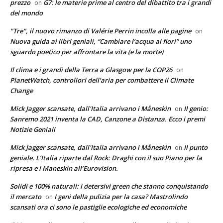
prezzo
G7: le materie prime al centro del dibattito tra i grandi
on
del mondo
"Tre", il nuovo rimanzo di Valérie Perrin incolla alle pagine
on
Nuova guida ai libri geniali, “Cambiare l’acqua ai fiori” uno
sguardo poetico per affrontare la vita (e la morte)
Il clima e i grandi della Terra a Glasgow per la COP26
on
PlanetWatch, controllori dell’aria per combattere il Climate
Change
Mick Jagger scansate, dall'Italia arrivano i Måneskin
Il genio:
on
Sanremo 2021 inventa la CAD, Canzone a Distanza. Ecco i premi
Notizie Geniali
Mick Jagger scansate, dall'Italia arrivano i Måneskin
Il punto
on
geniale. L’Italia riparte dal Rock: Draghi con il suo Piano per la
ripresa e i Maneskin all’Eurovision.
Solidi e 100% naturali: i detersivi green che stanno conquistando
il mercato
I geni della pulizia per la casa? Mastrolindo
on
scansati ora ci sono le pastiglie ecologiche ed economiche