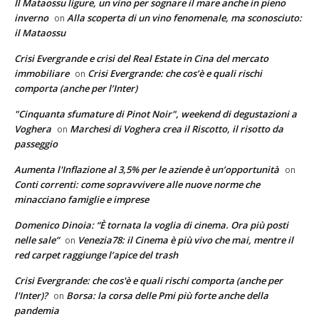
Il Mataossu ligure, un vino per sognare il mare anche in pieno
inverno
Alla scoperta di un vino fenomenale, ma sconosciuto:
on
il Mataossu
Crisi Evergrande e crisi del Real Estate in Cina del mercato
immobiliare
Crisi Evergrande: che cos’è e quali rischi
on
comporta (anche per l’Inter)
"Cinquanta sfumature di Pinot Noir", weekend di degustazioni a
Voghera
Marchesi di Voghera crea il Riscotto, il risotto da
on
passeggio
Aumenta l'Inflazione al 3,5% per le aziende è un’opportunità
on
Conti correnti: come sopravvivere alle nuove norme che
minacciano famiglie e imprese
Domenico Dinoia: “È tornata la voglia di cinema. Ora più posti
nelle sale”
Venezia78: il Cinema è più vivo che mai, mentre il
on
red carpet raggiunge l’apice del trash
Crisi Evergrande: che cos'è e quali rischi comporta (anche per
l'Inter)?
Borsa: la corsa delle Pmi più forte anche della
on
pandemia